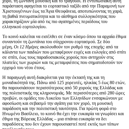
χορό, τη ζωντανή μουσική και το τραγούδι. Η εντυπωσιακή αυτή
παράσταση αφηγείται το εορταστικό ταξίδι από την Παραμονή των
Χριστουγέννων έως τα Άγια Θεοφάνεια, αποτυπώνοντας τη χαρά,
τη βαθιά πνευματικότητα και το αίσθημα συλλογικότητας που
χαρακτηρίζουν μία από τις πιο αγαπημένες περιόδους του
ελληνικού εορτολογίου.
Το κοινό καλείται να εισέλθει σε έναν κόσμο όπου τα αρχαία έθιμα
συναντούν τη ζωντάνια του σύγχρονου εορτασμού. Σε δύο
μέρη,
Οι 12 Ημέρες
ακολουθούν τον ρυθμό της εποχής: από τα
κάλαντα των παιδιών που μεταφέρουν ευχές και ευλογίες από σπίτι
σε σπίτι, έως τους παραδοσιακούς χορούς που αντηχούν στις
πλατείες των χωριών και τις μεταμφιέσεις που σηματοδοτούν τον
ερχομό του νέου έτους.
Η παραγωγή αυτή διακρίνεται για την έκτασή της και τη
μοναδικότητά της. Πάνω από 125 χορευτές, ηλικίας 5 έως 80 ετών,
θα παρουσιάσουν περισσότερους από 50 χορούς της Ελλάδας και
της πολιτιστικής της κληρονομιάς. Με περισσότερες από 280 ώρες
προβών, οι ομάδες του Λυκείου των Ελληνίδων ενσαρκώνουν με
αφοσίωση και σεβασμό την αγάπη για τον χορό, τη μουσική
παράδοση και την πολιτιστική ταυτότητα. Για πρώτη φορά στο
Ηνωμένο Βασίλειο, το κοινό θα έχει την ευκαιρία να γνωρίσει και
έθιμα της Βόρειας Ελλάδας – μια σπάνια ευκαιρία να δει
παραδόσεις που δεν έχουν παρουσιαστεί ποτέ εκτός των τόπων