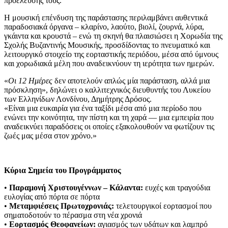
προέλευσής τους.
Η μουσική επένδυση της παράστασης περιλαμβάνει αυθεντικά
παραδοσιακά όργανα – κλαρίνο, λαούτο, βιολί, ζουρνά, λύρα,
γκάιντα και κρουστά – ενώ τη σκηνή θα πλαισιώσει η Χορωδία της
Σχολής Βυζαντινής Μουσικής, προσδίδοντας το πνευματικό και
λειτουργικό στοιχείο της εορταστικής περιόδου, μέσα από ύμνους
και χορωδιακά μέλη που αναδεικνύουν τη ιερότητα των ημερών.
«
Οι 12 Ημέρες
δεν αποτελούν απλώς μία παράσταση, αλλά μια
πρόσκληση», δηλώνει ο καλλιτεχνικός διευθυντής του Λυκείου
των Ελληνίδων Λονδίνου, Δημήτρης Δρόσος.
«Είναι μια ευκαιρία για ένα ταξίδι μέσα από μια περίοδο που
ενώνει την κοινότητα, την πίστη και τη χαρά — μια εμπειρία που
αναδεικνύει παραδόσεις οι οποίες εξακολουθούν να φωτίζουν τις
ζωές μας μέσα στον χρόνο.»
Κύρια Σημεία του Προγράμματος
•
Παραμονή Χριστουγέννων – Κάλαντα:
ευχές και τραγούδια
ευλογίας από πόρτα σε πόρτα
•
Μεταμφιέσεις Πρωτοχρονιάς:
τελετουργικοί εορτασμοί που
σηματοδοτούν το πέρασμα στη νέα χρονιά
•
Εορτασμός Θεοφανείων:
αγιασμός των υδάτων και λαμπρό