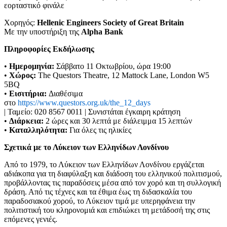
εορταστικό φινάλε
Χορηγός:
Hellenic Engineers Society of Great Britain
Με την υποστήριξη της
Alpha Bank
Πληροφορίες Εκδήλωσης
•
Ημερομηνία:
Σάββατο 11 Οκτωβρίου, ώρα 19:00
•
Χώρος:
The Questors Theatre, 12 Mattock Lane, London W5
5BQ
•
Εισιτήρια:
Διαθέσιμα
στο
https://www.questors.org.uk/the_12_days
| Ταμείο: 020 8567 0011 | Συνιστάται έγκαιρη κράτηση
•
Διάρκεια:
2 ώρες και 30 λεπτά με διάλειμμα 15 λεπτών
•
Καταλληλότητα:
Για όλες τις ηλικίες
Σχετικά με το Λύκειον των Ελληνίδων Λονδίνου
Από το 1979, το Λύκειον των Ελληνίδων Λονδίνου εργάζεται
αδιάκοπα για τη διαφύλαξη και διάδοση του ελληνικού πολιτισμού,
προβάλλοντας τις παραδόσεις μέσα από τον χορό και τη συλλογική
δράση. Από τις τέχνες και τα έθιμα έως τη διδασκαλία του
παραδοσιακού χορού, το Λύκειον τιμά με υπερηφάνεια την
πολιτιστική του κληρονομιά και επιδιώκει τη μετάδοσή της στις
επόμενες γενιές.