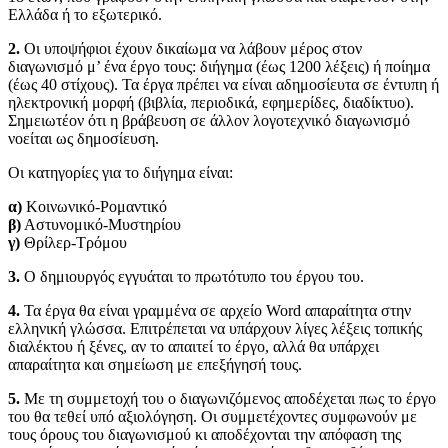
Ελλάδα ή το εξωτερικό.
2.
Οι υποψήφιοι έχουν δικαίωμα να λάβουν μέρος στον
διαγωνισμό μ’ ένα έργο τους: διήγημα (έως 1200 λέξεις) ή ποίημα
(έως 40 στίχους). Τα έργα πρέπει να είναι αδημοσίευτα σε έντυπη ή
ηλεκτρονική μορφή (βιβλία, περιοδικά, εφημερίδες, διαδίκτυο).
Σημειωτέον ότι η βράβευση σε άλλον λογοτεχνικό διαγωνισμό
νοείται ως δημοσίευση.
Οι κατηγορίες για το διήγημα είναι:
α)
Κοινωνικό-Ρομαντικό
β)
Αστυνομικό-Μυστηρίου
γ)
Θρίλερ-Τρόμου
3.
Ο δημιουργός εγγυάται το πρωτότυπο του έργου του.
4.
Τα έργα θα είναι γραμμένα σε αρχείο Word απαραίτητα στην
ελληνική γλώσσα. Επιτρέπεται να υπάρχουν λίγες λέξεις τοπικής
διαλέκτου ή ξένες, αν το απαιτεί το έργο, αλλά θα υπάρχει
απαραίτητα και σημείωση με επεξήγησή τους.
5.
Με τη συμμετοχή του ο διαγωνιζόμενος αποδέχεται πως το έργο
του θα τεθεί υπό αξιολόγηση. Οι συμμετέχοντες συμφωνούν με
τους όρους του διαγωνισμού κι αποδέχονται την απόφαση της