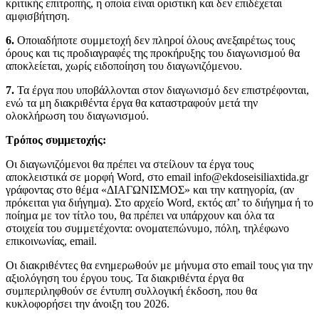
κριτικής επιτροπής, η οποία είναι οριστική και δεν επιδέχεται
αμφισβήτηση.
6.
Οποιαδήποτε συμμετοχή δεν πληροί όλους ανεξαιρέτως τους
όρους και τις προδιαγραφές της προκήρυξης του διαγωνισμού θα
αποκλείεται, χωρίς ειδοποίηση του διαγωνιζόμενου.
7.
Τα έργα που υποβάλλονται στον διαγωνισμό δεν επιστρέφονται,
ενώ τα μη διακριθέντα έργα θα καταστραφούν μετά την
ολοκλήρωση του διαγωνισμού.
Τρόπος συμμετοχής:
Οι διαγωνιζόμενοι θα πρέπει να στείλουν τα έργα τους
αποκλειστικά σε μορφή Word, στο email info@ekdoseisiliaxtida.gr
γράφοντας στο θέμα «ΔΙΑΓΩΝΙΣΜΟΣ» και την κατηγορία, (αν
πρόκειται για διήγημα). Στο αρχείο Word, εκτός απ’ το διήγημα ή το
ποίημα με τον τίτλο του, θα πρέπει να υπάρχουν και όλα τα
στοιχεία του συμμετέχοντα: ονοματεπώνυμο, πόλη, τηλέφωνο
επικοινωνίας, email.
Οι διακριθέντες θα ενημερωθούν με μήνυμα στο email τους για την
αξιολόγηση του έργου τους. Τα διακριθέντα έργα θα
συμπεριληφθούν σε έντυπη συλλογική έκδοση, που θα
κυκλοφορήσει την άνοιξη του 2026.