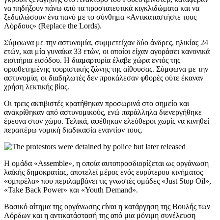
να πηδήξουν πάνω από τα προστατευτικά κιγκλιδώματα και να
ξεδιπλώσουν ένα πανό με το σύνθημα «Αντικαταστήστε τους
Λόρδους» (Replace the Lords).
Σύμφωνα με την αστυνομία, συμμετείχαν δύο άνδρες, ηλικίας 24
ετών, και μία γυναίκα 33 ετών, οι οποίοι είχαν αγοράσει κανονικά
εισιτήρια εισόδου. Η διαμαρτυρία έλαβε χώρα εντός της
οριοθετημένης τουριστικής ζώνης της αίθουσας. Σύμφωνα με την
αστυνομία, οι διαδηλωτές δεν προκάλεσαν φθορές ούτε έκαναν
χρήση λεκτικής βίας.
Οι τρεις ακτιβιστές κρατήθηκαν προσωρινά στο σημείο και
ανακρίθηκαν από αστυνομικούς, ενώ παράλληλα διενεργήθηκε
έρευνα στον χώρο. Τελικά, αφέθηκαν ελεύθεροι χωρίς να κινηθεί
περαιτέρω νομική διαδικασία εναντίον τους.
Η ομάδα «Assemble», η οποία αυτοπροσδιορίζεται ως οργάνωση
λαϊκής δημοκρατίας, αποτελεί μέρος ενός ευρύτερου κινήματος
«ομπρέλα» που περιλαμβάνει τις γνωστές ομάδες «Just Stop Oil»,
«Take Back Power» και «Youth Demand».
Βασικό αίτημα της οργάνωσης είναι η κατάργηση της Βουλής των
Λόρδων και η αντικατάστασή της από μια μόνιμη συνέλευση