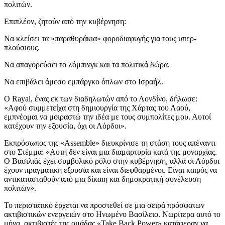
πολιτών.
Επιπλέον, ζητούν από την κυβέρνηση:
Να κλείσει τα «παραθυράκια» φοροδιαφυγής για τους υπερ-
πλούσιους.
Να απαγορεύσει το λόμπινγκ και τα πολιτικά δώρα.
Να επιβάλει άμεσο εμπάργκο όπλων στο Ισραήλ.
Ο Rayal, ένας εκ των διαδηλωτών από το Λονδίνο, δήλωσε:
«Αφού συμμετείχα στη δημιουργία της Χάρτας του Λαού,
εμπνέομαι να μοιραστώ την ιδέα με τους συμπολίτες μου. Αυτοί
κατέχουν την εξουσία, όχι οι Λόρδοι».
Εκπρόσωπος της «Assemble» διευκρίνισε τη στάση τους απέναντι
στο Στέμμα: «Αυτή δεν είναι μια διαμαρτυρία κατά της μοναρχίας.
Ο Βασιλιάς έχει συμβολικό ρόλο στην κυβέρνηση, αλλά οι Λόρδοι
έχουν πραγματική εξουσία και είναι διεφθαρμένοι. Είναι καιρός να
αντικατασταθούν από μια δίκαιη και δημοκρατική συνέλευση
πολιτών».
Το περιστατικό έρχεται να προστεθεί σε μια σειρά πρόσφατων
ακτιβιστικών ενεργειών στο Ηνωμένο Βασίλειο. Νωρίτερα αυτό το
μήνα, ακτιβιστές της ομάδας «Take Back Power» κατάφεραν να