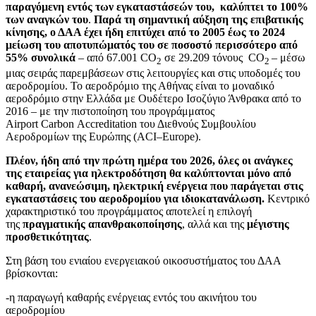
παραγόμενη εντός των εγκαταστάσεών του, καλύπτει το 100%
των αναγκών του
.
Παρά τη σημαντική αύξηση της επιβατικής
κίνησης, ο ΔΑΑ έχει ή
δη
επιτύχει από το 2005 έως το 2024
μείωση του αποτυπώματός του σε ποσοστό περισσότερο από
55% συνολικά
–
από
67.001
CO
σε 29.209 τόνους
CO
–
μέσω
2
2
μιας σειράς παρεμβάσεων στις λειτουργίες και στις υποδομές του
αεροδρομίου. Το αεροδρόμιο της Αθήνας είναι το μοναδικό
αεροδρόμιο στην Ελλάδα με
Ουδέτερο Ισοζύγιο Άνθρακα από το
2016 –
με την πιστοποίηση του προγράμματος
Airport Carbon Accreditation του Διεθνούς Συμβουλίου
Αεροδρομίων της Ευρώπης (
ACI
–
Europe
).
Πλέον, ήδη από την πρώτη ημέρα του 2026, όλες οι ανάγκες
της εταιρείας για ηλεκτροδότηση θα καλύπτονται μόνο από
καθαρή, ανανεώσιμη, ηλεκτρική ενέργεια που παράγεται στις
εγκαταστάσεις του αεροδρομίου για ιδιοκατανάλωση.
Κεντρικό
χαρακτηριστικό του προγράμματος αποτελεί η επιλογή
της
πραγματικής απανθρακοποίησης
, αλλά και της
μέγιστης
προσθετικότητας
.
Στη βάση του ενιαίου ενεργειακού οικοσυστήματος του ΔΑΑ
βρίσκονται:
-η παραγωγή καθαρής ενέργειας εντός του ακινήτου του
αεροδρομίου