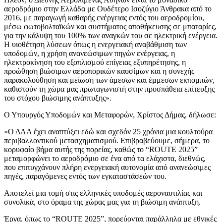
αεροδρόμιο στην Ελλάδα με Ουδέτερο Ισοζύγιο Άνθρακα από το
2016, με παραγωγή καθαρής ενέργειας εντός του αεροδρομίου,
μέσω φωτοβολταϊκών και συστήματος αποθήκευσης σε μπαταρίες,
για την κάλυψη του 100% των αναγκών του σε ηλεκτρική ενέργεια.
Η υιοθέτηση λύσεων όπως η ενεργειακή αναβάθμιση των
υποδομών, η χρήση ανανεώσιμων πηγών ενέργειας, η
ηλεκτροκίνηση του εξοπλισμού επίγειας εξυπηρέτησης, η
προώθηση βιώσιμων αεροπορικών καυσίμων και η συνεχής
παρακολούθηση και μείωση των άμεσων και έμμεσων εκπομπών,
καθιστούν τη χώρα μας πρωταγωνιστή στην προσπάθεια επίτευξης
του στόχου βιώσιμης ανάπτυξης».
Ο Υπουργός Υποδομών και Μεταφορών, Χρίστος Δήμας, δήλωσε:
«Ο ΔΑΑ έχει αναπτύξει εδώ και σχεδόν 25 χρόνια μια κουλτούρα
περιβαλλοντικού μετασχηματισμού. Επιβραβεύουμε, σήμερα, το
κορυφαίο βήμα αυτής της πορείας, καθώς το “ROUTE 2025”
μεταμορφώνει το αεροδρόμιο σε ένα από τα ελάχιστα, διεθνώς,
που επιτυγχάνουν πλήρη ενεργειακή αυτονομία από ανανεώσιμες
πηγές, παραγόμενες εντός των εγκαταστάσεών του.
Αποτελεί μια τομή στις ελληνικές υποδομές αεροναυτιλίας και
συνολικά, στο όραμα της χώρας μας για τη βιώσιμη ανάπτυξη.
Έργα, όπως το “ROUTE 2025”, πορεύονται παράλληλα με εθνικές