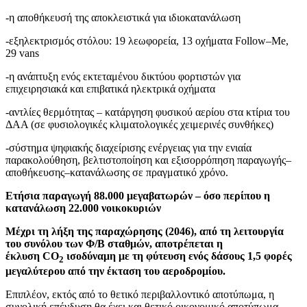
-η αποθήκευσή της αποκλειστικά για ιδιοκατανάλωση
-εξηλεκτρισμός στόλου: 19 λεωφορεία, 13 οχήματα
Follow
–
Me
,
29
vans
-η ανάπτυξη ενός εκτεταμένου δικτύου φορτιστών για
επιχειρησιακά και επιβατικά ηλεκτρικά οχήματα
-αντλίες θερμότητας – κατάργηση φυσικού αερίου στα κτίρια του
ΔΑΑ (σε φυσιολογικές κλιματολογικές χειμερινές συνθήκες)
-σύστημα ψηφιακής διαχείρισης ενέργειας για την ενιαία
παρακολούθηση, βελτιστοποίηση και εξισορρόπηση παραγωγής–
αποθήκευσης–κατανάλωσης σε πραγματικό χρόνο.
Ετήσια παραγωγή 88.000 μεγαβατωρών – όσο περίπου η
κατανάλωση 22.000 νοικοκυριών
Μέχρι τη λήξη της παραχώρησης (2046), από τη λειτουργία
του συνόλου των Φ/Β σταθμών, αποτρέπεται η
έκλυση
CO
ισοδύναμη με τη φύτευση ενός δάσους 1,5 φορές
2
μεγαλύτερου από την έκταση του αεροδρομίου.
Επιπλέον, εκτός από το θετικό περιβαλλοντικό αποτύπωμα, η
συνολική επένδυση θα έχει και θετικό οικονομικό αποτύπωμα