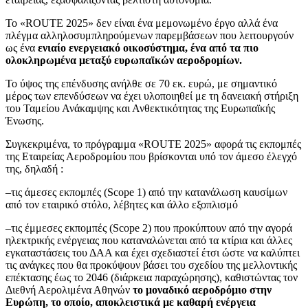
Το «
ROUTE
2025» δεν είναι ένα μεμονωμένο έργο αλλά ένα
πλέγμα αλληλοσυμπληρούμενων παρεμβάσεων που λειτουργούν
ως ένα
ενιαίο ενεργειακό οικοσύστημα, ένα από τα πιο
ολοκληρωμένα μεταξύ ευρωπαϊκών αεροδρομίων.
Το ύψος της επένδυσης ανήλθε σε 70 εκ. ευρώ, με σημαντικό
μέρος των επενδύσεων να έχει υλοποιηθεί με τη δανειακή στήριξη
του Ταμείου Ανάκαμψης και Ανθεκτικότητας της Ευρωπαϊκής
Ένωσης.
Συγκεκριμένα, το πρόγραμμα «
ROUTE
2025» αφορά τις εκπομπές
της Εταιρείας Αεροδρομίου που βρίσκονται υπό τον άμεσο έλεγχό
της, δηλαδή :
–τις άμεσες εκπομπές (
Scope
1) από την κατανάλωση καυσίμων
από τον εταιρικό στόλο, λέβητες και άλλο εξοπλισμό
–τις έμμεσες εκπομπές (
Scope
2) που προκύπτουν από την αγορά
ηλεκτρικής ενέργειας που καταναλώνεται από τα κτίρια και άλλες
εγκαταστάσεις του ΔΑΑ και έχει σχεδιαστεί έτσι ώστε να καλύπτει
τις ανάγκες που θα προκύψουν βάσει του σχεδίου της μελλοντικής
επέκτασης έως το 2046 (διάρκεια παραχώρησης), καθιστώντας τον
Διεθνή Αερολιμένα Αθηνών
το
μοναδικό αεροδρόμιο στην
Ευρώπη, το οποίο, αποκλειστικά με καθαρή ενέργεια