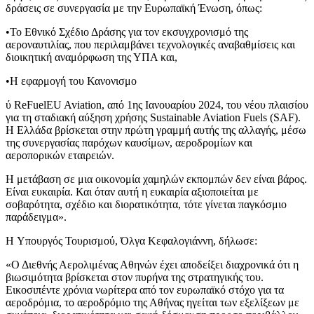
δράσεις σε συνεργασία με την Ευρωπαϊκή Ένωση, όπως:
•Το Εθνικό Σχέδιο Δράσης για τον εκσυγχρονισμό της
αεροναυτιλίας, που περιλαμβάνει τεχνολογικές αναβαθμίσεις και
διοικητική αναμόρφωση της ΥΠΑ και,
•Η εφαρμογή του Κανονισμο
ύ ReFuelEU Aviation, από 1ης Ιανουαρίου 2024, του νέου πλαισίου
για τη σταδιακή αύξηση χρήσης Sustainable Aviation Fuels (SAF).
Η Ελλάδα βρίσκεται στην πρώτη γραμμή αυτής της αλλαγής, μέσω
της συνεργασίας παρόχων καυσίμων, αεροδρομίων και
αεροπορικών εταιρειών.
Η μετάβαση σε μια οικονομία χαμηλών εκπομπών δεν είναι βάρος.
Eίναι ευκαιρία. Και όταν αυτή η ευκαιρία αξιοποιείται με
σοβαρότητα, σχέδιο και διορατικότητα, τότε γίνεται παγκόσμιο
παράδειγμα».
H Υπουργός Τουρισμού, Όλγα Κεφαλογιάννη, δήλωσε:
«Ο Διεθνής Αερολιμένας Αθηνών έχει αποδείξει διαχρονικά ότι η
βιωσιμότητα βρίσκεται στον πυρήνα της στρατηγικής του.
Εικοσιπέντε χρόνια νωρίτερα από τον ευρωπαϊκό στόχο για τα
αεροδρόμια, το αεροδρόμιο της Αθήνας ηγείται των εξελίξεων με