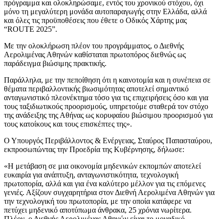
πρόγραμμα και ολοκληρώσαμε, εντός του χρονικού στόχου, όχι
μόνο τη μεγαλύτερη μονάδα αυτοπαραγωγής στην Ελλάδα, αλλά
και όλες τις προϋποθέσεις που έθετε ο Οδικός Χάρτης μας
“ROUTE 2025”.
Με την ολοκλήρωση πλέον του προγράμματος, ο Διεθνής
Αερολιμένας Αθηνών καθίσταται πρωτοπόρος διεθνώς ως
παράδειγμα βιώσιμης πρακτικής.
Παράλληλα, με την πεποίθηση ότι η καινοτομία και η συνέπεια σε
θέματα περιβαλλοντικής βιωσιμότητας αποτελεί σημαντικό
ανταγωνιστικό πλεονέκτημα τόσο για τις επιχειρήσεις όσο και για
τους ταξιδιωτικούς προορισμούς, υπηρετούμε σταθερά τον στόχο
της ανάδειξης της Αθήνας ως κορυφαίου βιώσιμου προορισμού για
τους κατοίκους και τους επισκέπτες της».
Ο Υπουργός Περιβάλλοντος & Ενέργειας, Σταύρος Παπασταύρου,
εκπροσωπώντας την Προεδρία της Κυβέρνησης, δήλωσε:
«Η μετάβαση σε μια οικονομία μηδενικών εκπομπών αποτελεί
ευκαιρία για ανάπτυξη, ανταγωνιστικότητα, τεχνολογική
πρωτοπορία, αλλά και για ένα καλύτερο μέλλον για τις επόμενες
γενιές. Αξίζουν συγχαρητήρια στον Διεθνή Αερολιμένα Αθηνών για
την τεχνολογική του πρωτοπορία, με την οποία κατάφερε να
πετύχει μηδενικό αποτύπωμα άνθρακα, 25 χρόνια νωρίτερα.
Πλέον, ο Διεθνής Αερολιμένας Αθηνών είναι το μοναδικό