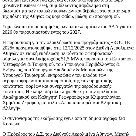
(positive business case), συμβάλλοντας παράλληλα στη
βιωσιμότητα των τοπικών κοινωνιών και βεβαίως στο αποτύπωμα
της πόλης της Αθήνας ως κορυφαίου, βιώσιμου προορισμού.
Σημειώνεται ότι οι μετρήσεις των αποτελεσμάτων του ΔΑΑ για το
2026 θα παρουσιαστούν εντός του 2027.
Η παρουσίαση για την ολοκλήρωση του προγράμματος «ROUTE
2025» πραγματοποιήθηκε στις 12/12/2025 στον Διεθνή Αερολιμένα
Αθηνών σε ειδική εκδήλωση με φόντο το φωτοβολταϊκό
σύμπλεγμα συνολικής ισχύος 51,5 MWp, παρουσία του Επιτρόπου
Μεταφορών & Τουρισμού, του Υπουργού Περιβάλλοντος &
Ενέργειας, του Υπουργού Υποδομών & Μεταφορών, της
Υπουργού Τουρισμού, εκπροσώπων του κλάδου των
αερομεταφορών και του τουρισμού, της επιχειρηματικής
κοινότητας, φορέων και συνεργατών της αεροδρομιακής
κοινότητας. Η εκδήλωση ολοκληρώθηκε με την ομιλία του
Ακαδημαϊκού και Καθηγητή Γεωγραφίας και Κλιματολογίας,
Χρήστου Ζερεφού, με τίτλο «Αερομεταφορές και Κλιματική
Αλλαγή».
Ο συντονισμός της εκδήλωσης έγινε από τη δημοσιογράφο Σία
Κοσιώνη.
Ο Πρόεδρος του Δ.Σ. του Διεθνούς Αερολιμένα Αθηνών, Μιχαήλ