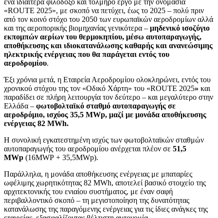
ένα ιδιαίτερα φιλόδοξο και τολμηρό έργο με την ονομασία
«
ROUTE
2025», με σκοπό να πετύχει, έως το 2025 – πολύ πριν
από τον κοινό στόχο του 2050 των ευρωπαϊκών αεροδρομίων αλλά
και της αεροπορικής βιομηχανίας γενικότερα –
μηδενικό ισοζύγιο
εκπομπών αερίων του θερμοκηπίου, μέσω αυτοπαραγωγής,
αποθήκευσης και ιδιοκατανάλωσης καθαρής και ανανεώσιμης
ηλεκτρικής ενέργειας που θα παράγεται εντός του
αεροδρομίου
.
Έξι χρόνια μετά, η Εταιρεία Αεροδρομίου ολοκληρώνει, εντός του
χρονικού στόχου της τον «Οδικό Χάρτη» του «
ROUTE
2025
»
και
παραδίδει
σε πλήρη λειτουργία τον
δεύτερο – και μεγαλύτερο στην
Ελλάδα –
φωτοβολταϊκό σταθμό αυτοπαραγωγής σε
αεροδρόμιο, ισχύος 35,5 MWp, μαζί με
μονάδα αποθήκευσης
ενέργειας 82 MWh.
Η συνολική εγκατεστημένη ισχύς των φωτοβολταϊκών σταθμών
αυτοπαραγωγής του αεροδρομίου ανέρχεται πλέον σε
51,5
MWp
(16
MWP
+ 35,5
MWp
).
Παράλληλα, η μονάδα αποθήκευσης ενέργειας με μπαταρίες
ωφέλιμης χωρητικότητας 82 MWh, αποτελεί βασικό στοιχείο της
αρχιτεκτονικής του ενιαίου συστήματος, με έναν σαφή
περιβαλλοντικό σκοπό – τη μεγιστοποίηση της δυνατότητας
κατανάλωσης της παραγόμενης ενέργειας για τις ίδιες ανάγκες της
εταιρείας, εξασφαλίζοντας βέλτιστη αυτονομία.