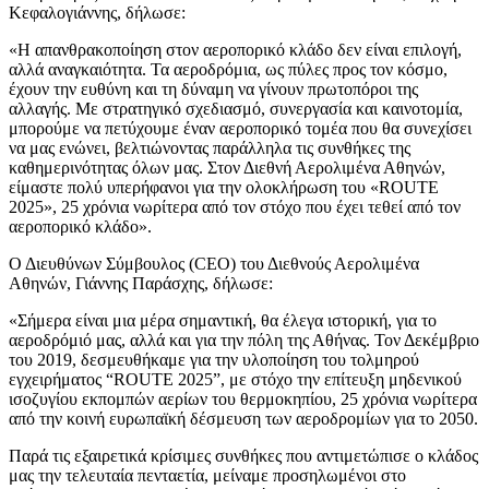
Κεφαλογιάννης, δήλωσε:
«Η απανθρακοποίηση στον αεροπορικό κλάδο δεν είναι επιλογή,
αλλά αναγκαιότητα. Τα αεροδρόμια, ως πύλες προς τον κόσμο,
έχουν την ευθύνη και τη δύναμη να γίνουν πρωτοπόροι της
αλλαγής. Με στρατηγικό σχεδιασμό, συνεργασία και καινοτομία,
μπορούμε να πετύχουμε έναν αεροπορικό τομέα που θα συνεχίσει
να μας ενώνει, βελτιώνοντας παράλληλα τις συνθήκες της
καθημερινότητας όλων μας. Στον Διεθνή Αερολιμένα Αθηνών,
είμαστε πολύ υπερήφανοι για την ολοκλήρωση του «ROUTE
2025», 25 χρόνια νωρίτερα από τον στόχο που έχει τεθεί από τον
αεροπορικό κλάδο».
Ο Διευθύνων Σύμβουλος (CEO) του Διεθνούς Αερολιμένα
Αθηνών, Γιάννης Παράσχης, δήλωσε:
«Σήμερα είναι μια μέρα σημαντική, θα έλεγα ιστορική, για το
αεροδρόμιό μας, αλλά και για την πόλη της Αθήνας. Τον Δεκέμβριο
του 2019, δεσμευθήκαμε για την υλοποίηση του τολμηρού
εγχειρήματος “ROUTE 2025”, με στόχο την επίτευξη μηδενικού
ισοζυγίου εκπομπών αερίων του θερμοκηπίου, 25 χρόνια νωρίτερα
από την κοινή ευρωπαϊκή δέσμευση των αεροδρομίων για το 2050.
Παρά τις εξαιρετικά κρίσιμες συνθήκες που αντιμετώπισε ο κλάδος
μας την τελευταία πενταετία, μείναμε προσηλωμένοι στο