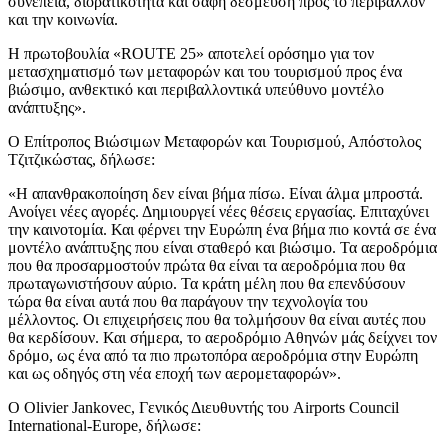
συνέπεια, διορατικότητα και σαφή δέσμευση προς το περιβάλλον
και την κοινωνία.
H πρωτοβουλία «ROUTE 25» αποτελεί ορόσημο για τον
μετασχηματισμό των μεταφορών και του τουρισμού προς ένα
βιώσιμο, ανθεκτικό και περιβαλλοντικά υπεύθυνο μοντέλο
ανάπτυξης».
Ο Επίτροπος Βιώσιμων Μεταφορών και Τουρισμού, Απόστολος
Τζιτζικώστας, δήλωσε:
«Η απανθρακοποίηση δεν είναι βήμα πίσω. Είναι άλμα μπροστά.
Ανοίγει νέες αγορές. Δημιουργεί νέες θέσεις εργασίας. Επιταχύνει
την καινοτομία. Και φέρνει την Ευρώπη ένα βήμα πιο κοντά σε ένα
μοντέλο ανάπτυξης που είναι σταθερό και βιώσιμο. Τα αεροδρόμια
που θα προσαρμοστούν πρώτα θα είναι τα αεροδρόμια που θα
πρωταγωνιστήσουν αύριο. Τα κράτη μέλη που θα επενδύσουν
τώρα θα είναι αυτά που θα παράγουν την τεχνολογία του
μέλλοντος. Οι επιχειρήσεις που θα τολμήσουν θα είναι αυτές που
θα κερδίσουν. Και σήμερα, το αεροδρόμιο Αθηνών μάς δείχνει τον
δρόμο, ως ένα από τα πιο πρωτοπόρα αεροδρόμια στην Ευρώπη
και ως οδηγός στη νέα εποχή των αερομεταφορών».
Ο Olivier Jankovec, Γενικός Διευθυντής του Airports Council
International-Europe, δήλωσε: