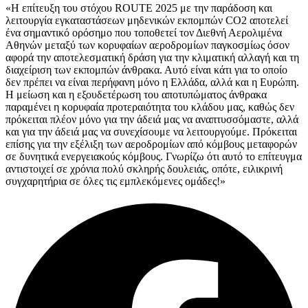
«Η επίτευξη του στόχου ROUTE 2025 με την παράδοση και
λειτουργία εγκαταστάσεων μηδενικών εκπομπών CO2 αποτελεί
ένα σημαντικό ορόσημο που τοποθετεί τον Διεθνή Αερολιμένα
Αθηνών μεταξύ των κορυφαίων αεροδρομίων παγκοσμίως όσον
αφορά την αποτελεσματική δράση για την κλιματική αλλαγή και τη
διαχείριση των εκπομπών άνθρακα. Αυτό είναι κάτι για το οποίο
δεν πρέπει να είναι περήφανη μόνο η Ελλάδα, αλλά και η Ευρώπη.
Η μείωση και η εξουδετέρωση του αποτυπώματος άνθρακα
παραμένει η κορυφαία προτεραιότητα του κλάδου μας, καθώς δεν
πρόκειται πλέον μόνο για την άδειά μας να αναπτυσσόμαστε, αλλά
και για την άδειά μας να συνεχίσουμε να λειτουργούμε. Πρόκειται
επίσης για την εξέλιξη των αεροδρομίων από κόμβους μεταφορών
σε δυνητικά ενεργειακούς κόμβους. Γνωρίζω ότι αυτό το επίτευγμα
αντιστοιχεί σε χρόνια πολύ σκληρής δουλειάς, οπότε, ειλικρινή
συγχαρητήρια σε όλες τις εμπλεκόμενες ομάδες!»