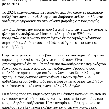
με το 2023.
Το 2024, καταγράφηκαν 321 περιστατικά στα οποία ενεπλάκησαν
ποδηλάτες πάνω σε πεζοδρόμια και διαβάσεις πεζών, με δύο από
αυτές τις συγκρούσεις να αποβαίνουν μοιραίες για τους πεζούς.
Την ίδια στιγμή, μια μελέτη που διεξήχθη από την εταιρεία παροχής
ηλεκτρικών ποδηλάτων Lime αποκάλυψε ότι το 52% των
ποδηλατών στο Λονδίνο παραδέχτηκε ότι παραβιάζει κόκκινους
σηματοδότες. Από αυτούς, το 16% ομολόγησε ότι το κάνει σε
τακτική βάση.
Παρά το γεγονός ότι η παραβίαση του κόκκινου σηματοδότη είναι
παράνομη, πολλοί συνεχίζουν να το πράττουν. Είναι
χαρακτηριστικό ότι σε μία από τις πιο πολυσύχναστες περιοχές του
Λονδίνου, το Σίτι, ο αριθμός των ποδηλατών στους οποίους
επιβλήθηκε πρόστιμο για αυτόν τον λόγο είναι δεκαπλάσιος σε
σχέση με τους οδηγούς αυτοκινήτων. Συγκεκριμένα, 284
ποδηλάτες έχουν λάβει πρόστιμο μέχρι στιγμής φέτος επειδή δεν
σταμάτησαν στο κόκκινο, έναντι μόλις 25 οδηγών.
Οι πιέσεις προς την κυβέρνηση για τη θέσπιση κανονισμών που θα
ενισχύουν την οδική ασφάλεια και την προστασία των πεζών από
τους ποδηλάτες αυξάνονται. Η Αστυνομία του Σίτι, η οποία στο
παρελθόν είχε ξεκινήσει εκστρατεία κατά της αντικοινωνικής