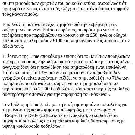
συμπεριφοράς των χρηστών του οδικού δικτύου, ανακοίνωσε ότι
προχωρά σε νέους εντατικούς ελέγχους με στόχο όσους αψηφούν
τους κανονισμούς.
Επιπλέον, η αστυνομία έχει ζητήσει από την κυβέρνηση την
αύξηση των ποινών. Επί του παρόντος, το πρόστιμο για τους
ποδηλάτες που παραβιάζουν το κόκκινο είναι £50, ενώ οι οδηγοί
καλούνται να πληρώσουν £100 και λαμβάνουν τρεις πόντους στην
άδειά τους.
Η έρευνα της Lime αποκάλυψε επίσης ότι το 82% των ποδηλατών
της πρωτεύουσας, δηλαδή περισσότεροι από τέσσερις στους πέντε,
αναγνωρίζουν ότι η παραβίαση του σηματοδότη είναι επικίνδυνη.
Παρ’ όλα αυτά, το 13% όσων διαπράττουν την παράβαση δεν
γνώριζαν ότι είναι παράνομη. Αξίζει να σημειωθεί ότι το 71% των
ποδηλατών του Λονδίνου, σύμφωνα με τη δημοσκόπηση σε
περισσότερους από 1.000 ποδηλάτες, τάσσεται υπέρ της επιβολής
αυστηρότερων ποινών για την παραβίαση του κόκκινου.
Τον Ιούλιο, η Lime ξεκίνησε τη δική της καμπάνια ασφαλείας για
τη μείωση της παράνομης συμπεριφοράς, με την ονομασία
«Respect the Red» (Σεβαστείτε το Κόκκινο), εγκαθιστώντας
μηνύματα ασφαλείας σε σημεία και κομβικές διασταυρώσεις με
υψηλή κυκλοφορία ποδηλάτων.