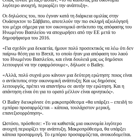
λιγότερο ανοιχτή, περιορίζει την ανάπτυξη».
Οι δηλώσεις του, που έγιναν κατά τη διάρκεια ομιλίας στην
Ουάσιγκτον το Σάββατο, αποτελούν την πιο σκληρή αξιολόγησή
του μέχρι σήμερα για τον οικονομικό αντίκτυπο της απόφασης του
Ηνωμένου Βασιλείου να αποχωρήσει από την ΕΕ μετά το
δημοψήφισμα του 2016.
«Για σχεδόν μια δεκαετία, ήμουν πολύ προσεκτικός να λέω ότι δεν
παίρνω θέση για το Brexit, το οποίο ήταν μια απόφαση του λαού
του Ηνωμένου Βασιλείου, και είναι δουλειά μας ως δημόσιοι
λειτουργοί να την εφαρμόσουμε», δήλωσε ο Bailey.
«Αλλά, πολύ συχνά μου κάνουν μια δεύτερη ερώτηση: ποιος είναι
ο αντίκτυπος στην οικονομική ανάπτυξη; Και ως δημόσιος
λειτουργός, πρέπει να απαντήσω σε αυτήν την ερώτηση. Και η
απάντηση είναι ότι για το ορατό μέλλον είναι αρνητικός».
Ο Bailey διευκρίνισε ότι μακροπρόθεσμα «θα υπάρξει – επειδή το
εμπόριο προσαρμόζεται – κάποια, τουλάχιστον μερική,
επανεξισορρόπηση».
Ωστόσο, πρόσθεσε: «Το να καθιστάς μια οικονομία λιγότερο
ανοιχτή περιορίζει την ανάπτυξη. Μακροπρόθεσμα, θα υπάρξει
κάποια προσαρμογή. Το εμπόριο προσαρμόζεται, ανοικοδομείται.