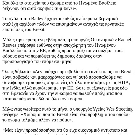
Και όλα τα στοιχεία που έχουμε από το Ηνωμένο Βασίλειο
δείχνουν ότι αυτό ακριβώς συμβαίνει».
Τα σχόλια του Bailey έρχονται καθώς ανώτερα κυβερνητικά
στελέχη αρχίζουν πλέον να επισημαίνουν ανοιχτά τις αρνητικές
επιπτώσεις του Brexit.
Μόλις την περασμένη εβδομάδα, η υπουργός Οικονομικών Rachel
Reeves επέρριψε ευθύνες στην αποχώρηση του Ηνωμένου
Βασιλείου από την ΕΕ, καθώς προετοιμάζεται να αυξήσει τους
φόρους και να περικόψει τις δημόσιες δαπάνες στον
προϋπολογισμό του επόμενου μήνα.
Όπως δήλωσε: «Δεν υπάρχει αμφιβολία ότι ο αντίκτυπος του Brexit
είναι σοβαρός και μακροχρόνιος και γι’ αυτό προσπαθούμε να
συνάψουμε εμπορικές συμφωνίες σε όλο τον κόσμο, με τις ΗΠΑ,
την Ινδία, αλλά κυριότερα με την ΕΕ, ώστε οι εξαγωγείς μας εδώ
στη Βρετανία να έχουν την ευκαιρία να πωλούν πράγματα που
κατασκευάζονται εδώ σε όλο τον κόσμο».
Μιλώντας νωρίτερα αυτό το μήνα, ο υπουργός Υγείας Wes Streeting
ανέφερε: «Χαίρομαι που το Brexit είναι ένα πρόβλημα του οποίου
το όνομα τολμάμε πλέον να πούμε».
«Μας είχαν προειδοποιήσει ότι θα είχε οικονομικό αντίκτυπο και