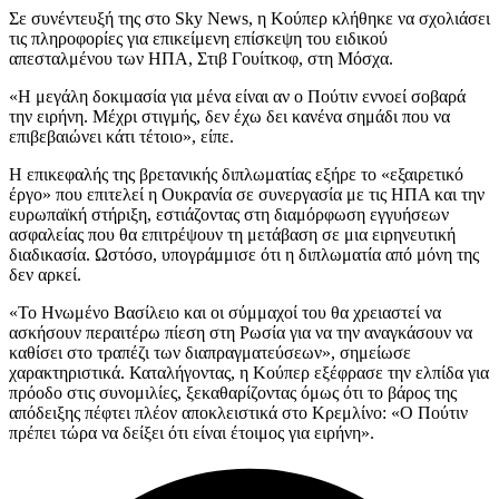
Σε συνέντευξή της στο Sky News, η Κούπερ κλήθηκε να σχολιάσει
τις πληροφορίες για επικείμενη επίσκεψη του ειδικού
απεσταλμένου των ΗΠΑ, Στιβ Γουίτκοφ, στη Μόσχα.
«Η μεγάλη δοκιμασία για μένα είναι αν ο Πούτιν εννοεί σοβαρά
την ειρήνη. Μέχρι στιγμής, δεν έχω δει κανένα σημάδι που να
επιβεβαιώνει κάτι τέτοιο», είπε.
Η επικεφαλής της βρετανικής διπλωματίας εξήρε το «εξαιρετικό
έργο» που επιτελεί η Ουκρανία σε συνεργασία με τις ΗΠΑ και την
ευρωπαϊκή στήριξη, εστιάζοντας στη διαμόρφωση εγγυήσεων
ασφαλείας που θα επιτρέψουν τη μετάβαση σε μια ειρηνευτική
διαδικασία. Ωστόσο, υπογράμμισε ότι η διπλωματία από μόνη της
δεν αρκεί.
«Το Ηνωμένο Βασίλειο και οι σύμμαχοί του θα χρειαστεί να
ασκήσουν περαιτέρω πίεση στη Ρωσία για να την αναγκάσουν να
καθίσει στο τραπέζι των διαπραγματεύσεων», σημείωσε
χαρακτηριστικά. Καταλήγοντας, η Κούπερ εξέφρασε την ελπίδα για
πρόοδο στις συνομιλίες, ξεκαθαρίζοντας όμως ότι το βάρος της
απόδειξης πέφτει πλέον αποκλειστικά στο Κρεμλίνο: «Ο Πούτιν
πρέπει τώρα να δείξει ότι είναι έτοιμος για ειρήνη».