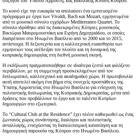
συζύγου του Ύπατου Αρμοστή, κας Βασιλικής Κινάνη Κούρου.
Το κοινό είχε την ευκαιρία να απολαύσει ένα εμπνευσμένο
πρόγραμμα με έργα των Vivaldi, Bach και Mozart, ερμηνευμένα
από το μουσικό σύνολο εγχόρδων Mediterraneo Quartet. Το
σύνολο ιδρύθηκε από τις διακεκριμένες Κύπριες μουσικούς
Βικτώρια Μαυρομουστάκη και Ειρήνη Δημητριάδου, οι οποίες
διαπρέπουν στο Ηνωμένο Βασίλειο από το 2000 και το 2015,
αντίστοιχα. Η δεξιοτεχνία και η καλλιτεχνική ευαισθησία των
ερμηνειών τους ανέδειξαν τον πλούτο και τη δυναμική της
κυπριακής δημιουργίας στη διεθνή μουσική σκηνή.
Η εκδήλωση πραγματοποιήθηκε σε ιδιαίτερα ζεστό και φιλόξενο
περιβάλλον, με τη συμμετοχή προσκεκλημένων από τον
διπλωματικό, καλλιτεχνικό και ακαδημαϊκό χώρο. Η πρωτοβουλία
αυτή αποτελεί ακόμη ένα βήμα στις συνεχείς προσπάθειες της
Ύπατης Αρμοστείας στο Ηνωμένο Βασίλειο για ενίσχυση της
πολιτιστικής διπλωματίας της Κυπριακής Δημοκρατίας, μέσα από
δράσεις που προβάλλουν το έργο και το ταλέντο Κυπρίων
δημιουργών στο εξωτερικό.
Το “Cultural Club at the Residence” έχει πλέον καθιερωθεί ως ένας
ζωντανός χώρος συνάντησης, διαλόγου και πολιτιστικής
ανταλλαγής, ενισχύοντας τη διαπολιτισμική κατανόηση και τη
δημιουργική παρουσία της Κύπρου στο Ηνωμένο Βασίλειο.