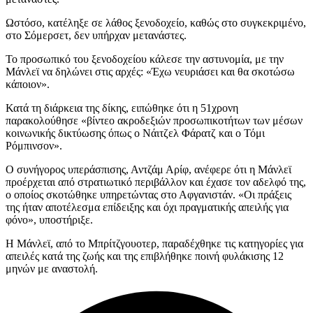
Ωστόσο, κατέληξε σε λάθος ξενοδοχείο, καθώς στο συγκεκριμένο,
στο Σόμερσετ, δεν υπήρχαν μετανάστες.
Το προσωπικό του ξενοδοχείου κάλεσε την αστυνομία, με την
Μάνλεϊ να δηλώνει στις αρχές: «Έχω νευριάσει και θα σκοτώσω
κάποιον».
Κατά τη διάρκεια της δίκης, ειπώθηκε ότι η 51χρονη
παρακολούθησε «βίντεο ακροδεξιών προσωπικοτήτων των μέσων
κοινωνικής δικτύωσης όπως ο Νάιτζελ Φάρατζ και ο Τόμι
Ρόμπινσον».
Ο συνήγορος υπεράσπισης, Αντζάμ Αρίφ, ανέφερε ότι η Μάνλεϊ
προέρχεται από στρατιωτικό περιβάλλον και έχασε τον αδελφό της,
ο οποίος σκοτώθηκε υπηρετώντας στο Αφγανιστάν. «Οι πράξεις
της ήταν αποτέλεσμα επίδειξης και όχι πραγματικής απειλής για
φόνο», υποστήριξε.
Η Μάνλεϊ, από το Μπρίτζγουοτερ, παραδέχθηκε τις κατηγορίες για
απειλές κατά της ζωής και της επιβλήθηκε ποινή φυλάκισης 12
μηνών με αναστολή.