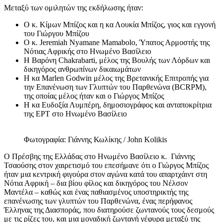
Μεταξύ των ομιλητών της εκδήλωσης ήταν:
Ο κ. Κίμων Μπίζος και η κα Λουκία Μπίζος, γιος και εγγονή
του Γιώργου Μπίζου
Ο κ. Jeremiah Nyamane Mamabolo, Ύπατος Αρμοστής της
Νότιας Αφρικής στο Ηνωμένο Βασίλειο
Η Βαρόνη Chakrabarti, μέλος της Βουλής των Λόρδων και
δικηγόρος ανθρωπίνων δικαιωμάτων
Η κα Marlen Godwin μέλος της Βρετανικής Επιτροπής για
την Επανένωση των Γλυπτών του Παρθενώνα (BCRPM),
της οποίας μέλος ήταν και ο Γιώργος Μπίζος
Η κα Ευδοξία Λυμπέρη, δημοσιογράφος και ανταποκρίτρια
της ΕΡΤ στο Ηνωμένο Βασίλειο
Φωτογραφία: Γιάννης Κωλίκης / John Kolikis
Ο Πρέσβης της Ελλάδας στο Ηνωμένο Βασίλειο κ.
Γιάννης
Τσαούσης στον χαιρετισμό του επεσήμανε ότι ο Γιώργος Μπίζος
ήταν μια κεντρική φιγούρα στον αγώνα κατά του απαρτχάιντ στη
Νότια Αφρική – δια βίου φίλος και δικηγόρος του Νέλσον
Μαντέλα – καθώς και ένας παθιασμένος υποστηρικτής της
επανένωσης των γλυπτών του Παρθενώνα, ένας περήφανος
Έλληνας της Διασποράς, που διατηρούσε ζωντανούς τους δεσμούς
με τις ρίζες του, και μια μοναδική ζωντανή γέφυρα μεταξύ της