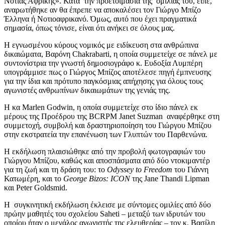
Νότιας Αφρικής». Κατά
την προετοιμασία της
ομιλίας του, είπε,
αναρωτήθηκε αν θα έπρεπε να αποκαλέσει τον Γιώργο Μπίζο
Έλληνα ή Νοτιοαφρικανό. Όμως, αυτό που έχει πραγματικά
σημασία, όπως τόνισε, είναι ότι ανήκει σε όλους μας.
Η εγνωσμένου κύρους νομικός με ειδίκευση στα ανθρώπινα
δικαιώματα, Βαρόνη Chakrabarti, η οποία συμμετείχε σε πάνελ με
συντονίστρια την γνωστή δημοσιογράφο κ. Ευδοξία Λυμπέρη
υπογράμμισε πως ο Γιώργος Μπίζος αποτέλεσε πηγή έμπνευσης
για την ίδια και πρότυπο παγκόσμιας απήχησης για όλους τους
αγωνιστές ανθρωπίνων δικαιωμάτων της γενιάς της.
Η κα Marlen Godwin, η οποία συμμετείχε στο ίδιο πάνελ εκ
μέρους της Προέδρου της BCRPM Janet Suzman
αναφέρθηκε στη
συμμετοχή, συμβολή και δραστηριοποίηση του Γιώργου Μπίζου
στην εκστρατεία την επανένωση των Γλυπτών του Παρθενώνα.
Η εκδήλωση πλαισιώθηκε από την προβολή φωτογραφιών του
Γιώργου Μπίζου, καθώς και αποσπάσματα από δύο ντοκιμαντέρ
για τη ζωή και τη δράση του: το
Odyssey to Freedom
του Γιάννη
Κατωμέρη
,
και το
George Bizos: ICON
της Jane Thandi Lipman
και Peter Goldsmid.
Η
συγκινητική εκδήλωση έκλεισε με σύντομες ομιλίες από δύο
πρώην μαθητές του σχολείου Saheti – μεταξύ των ιδρυτών του
οποίου ήταν ο μεγάλος αγωνιστής της ελευθερίας – τον κ. Βασίλη