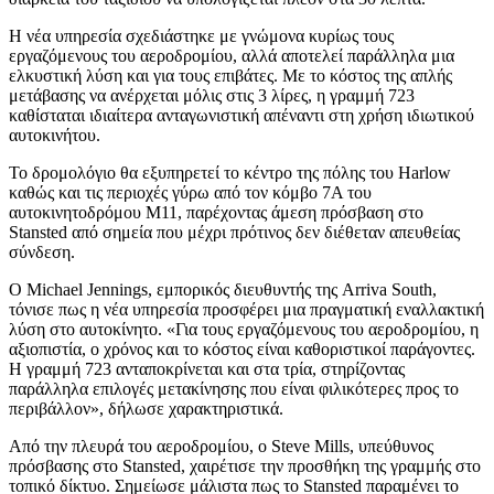
Η νέα υπηρεσία σχεδιάστηκε με γνώμονα κυρίως τους
εργαζόμενους του αεροδρομίου, αλλά αποτελεί παράλληλα μια
ελκυστική λύση και για τους επιβάτες. Με το κόστος της απλής
μετάβασης να ανέρχεται μόλις στις 3 λίρες, η γραμμή 723
καθίσταται ιδιαίτερα ανταγωνιστική απέναντι στη χρήση ιδιωτικού
αυτοκινήτου.
Το δρομολόγιο θα εξυπηρετεί το κέντρο της πόλης του Harlow
καθώς και τις περιοχές γύρω από τον κόμβο 7A του
αυτοκινητοδρόμου M11, παρέχοντας άμεση πρόσβαση στο
Stansted από σημεία που μέχρι πρότινος δεν διέθεταν απευθείας
σύνδεση.
Ο Michael Jennings, εμπορικός διευθυντής της Arriva South,
τόνισε πως η νέα υπηρεσία προσφέρει μια πραγματική εναλλακτική
λύση στο αυτοκίνητο. «Για τους εργαζόμενους του αεροδρομίου, η
αξιοπιστία, ο χρόνος και το κόστος είναι καθοριστικοί παράγοντες.
Η γραμμή 723 ανταποκρίνεται και στα τρία, στηρίζοντας
παράλληλα επιλογές μετακίνησης που είναι φιλικότερες προς το
περιβάλλον», δήλωσε χαρακτηριστικά.
Από την πλευρά του αεροδρομίου, ο Steve Mills, υπεύθυνος
πρόσβασης στο Stansted, χαιρέτισε την προσθήκη της γραμμής στο
τοπικό δίκτυο. Σημείωσε μάλιστα πως το Stansted παραμένει το