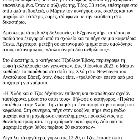
επανειλημμένα. Όταν ο σύζυγός της, Τζος, 33 ετών, επέστρεψε στο
σπίτι από τη δουλειά, ο Μάρτιν τον κυνήγησε στις σκάλες και τον
μαχαίρωσε τέσσερις φορές, σύμφωνα με την κατάθεση στο
δικαστήριο.
Αμέσως μετά τη διπλή δολοφονία, ο 67χρονος πήρε τα τέσσερα
παιδιά του ζευγαριού από το σχολείο και τα πήγε σε μια καφετέρια
Costa. Αργότερα, μετέβη σε αστυνομικό τμήμα όπου ομολόγησε
στους αστυνομικούς: «Δολοφόνησα δύο ανθρώπους».
Στο δικαστήριο, ο κατήγορος Τζούλιαν Έβανς, περιέγραψε τη
φρικτή αλληλουχία των γεγονότων. Στις 9 Ιουνίου 2023, ο Μάρτιν
καθάριζε τα παράθυρα στο σπίτι της Χλόη στο Newhaven του
Ανατολικού Σάσεξ, όταν, όπως είπε, «τρελάθηκε» έπειτα από μια
συζήτηση για χρήματα.
«Η Χλόη και ο Τζος δέχθηκαν επίθεση και σκοτώθηκαν σχεδόν
ταυτόχρονα, μέσα στο σπίτι τους», δήλωσε ο κατήγορος. «Πρώτα
επιτέθηκε στην Χλόη. Τη χτύπησε με ένα σφυρί στην κορυφή του
κεφαλιού. Στη συνέχεια, πήγε στην κουζίνα, πήρε ένα μεγάλο
μαχαίρι και τη μαχαίρωσε επανειλημμένα, προκαλώντας της
θανάσιμα τραύματα. Τη μαχαίρωσε οκτώ φορές. Δύο από τις
μαχαιριές είχαν βάθος περίπου 20 εκατοστών».
Λίγα λεπτά αργότερα, γύρω στις 12:20, ο Τζος έφτασε σπίτι.