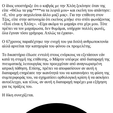
Ο ίδιος υποστήριξε ότι ο καβγάς με την Χλόη ξεκίνησε όταν της
είπε «Θέλω τα γαμ****να τα λεφτά μου» και εκείνη του απάντησε:
«Ε, τότε μην ασχολείσαι άλλο μαζί μας». Για την επίθεση στον
Τζος, είπε στην αστυνομία ότι εκείνος μπήκε στο σπίτι φωνάζοντας
«Πού είναι η Χλόη;». «Είχα ακόμα το μαχαίρι στο χέρι μου. Τότε
πρέπει να τον μαχαίρωσα, δεν θυμάμαι, υπήρχαν πολλές φωνές,
όλα έγιναν τόσο γρήγορα. Απλώς τα έχασα».
Ο 67χρονος παραδέχτηκε την ενοχή του για διπλή ανθρωποκτονία
αλλά αρνείται την κατηγορία του φόνου εκ προμελέτης.
Το δικαστήριο έδωσε εντολή στους ενόρκους να εξετάσουν εάν
κατά τη στιγμή της επίθεσης, ο Μάρτιν υπέφερε από διαταραχή της
πνευματικής λειτουργίας που προερχόταν από αναγνωρισμένη
ιατρική πάθηση. Επίσης, πρέπει να αποφασίσουν αν αυτή η
διαταραχή επηρέασε την ικανότητά του να κατανοήσει τη φύση της
συμπεριφοράς του, να σχηματίσει ορθολογική κρίση ή να ασκήσει
αυτοέλεγχο, και τέλος, αν αυτή η διαταραχή παρέχει μια εξήγηση
για τις πράξεις του.
Η δίκη συνεχίζεται.