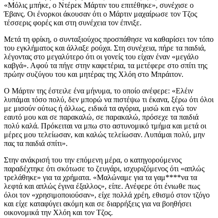
«Μόλις μπήκε, ο Ντέρεκ Μάρτιν του επιτέθηκε», συνέχισε ο
Έβανς. Οι ένορκοι άκουσαν ότι ο Μάρτιν μαχαίρωσε τον Τζος
τέσσερις φορές και στη συνέχεια τον έπνιξε.
Μετά τη φρίκη, ο συνταξιούχος προσπάθησε να καθαρίσει τον τόπο
του εγκλήματος και άλλαξε ρούχα. Στη συνέχεια, πήρε τα παιδιά,
λέγοντας στο μεγαλύτερο ότι οι γονείς του είχαν έναν «μεγάλο
καβγά». Αφού τα πήγε στην καφετέρια, τα μετέφερε στο σπίτι της
πρώην συζύγου του και μητέρας της Χλόη στο Μπράιτον.
Ο Μάρτιν της έστειλε ένα μήνυμα, το οποίο ανέφερε: «Ελέιν
λυπάμαι τόσο πολύ, δεν μπορώ να πιστέψω τι έκανα, ξέρω ότι όλοι
με μισούν ούτως ή άλλως, ειδικά τα αγόρια, μισώ και εγώ τον
εαυτό μου και σε παρακαλώ, σε παρακαλώ, πρόσεχε τα παιδιά
πολύ καλά. Πρόκειται να μπω στο αστυνομικό τμήμα και μετά οι
μέρες μου τελείωσαν, και καλώς τελείωσαν. Λυπάμαι πολύ, μην
πας τα παιδιά σπίτι».
Στην ανάκρισή του την επόμενη μέρα, ο κατηγορούμενος
παραδέχτηκε ότι σκότωσε το ζευγάρι, ισχυριζόμενος ότι «απλώς
τρελάθηκε» για τα χρήματα. «Μαλώναμε για τα γαμ****να τα
λεφτά και απλώς έγινα έξαλλος», είπε. Ανέφερε ότι ένιωθε πως
όλοι τον «χρησιμοποιούσαν», είχε πολλά χρέη, εθισμό στον τζόγο
και είχε καταφύγει ακόμη και σε διαρρήξεις για να βοηθήσει
οικονομικά την Χλόη και τον Τζος.