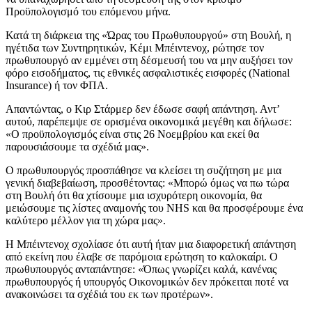
Προϋπολογισμό του επόμενου μήνα.
Κατά τη διάρκεια της «Ώρας του Πρωθυπουργού» στη Βουλή, η
ηγέτιδα των Συντηρητικών, Κέμι Μπέιντενοχ, ρώτησε τον
πρωθυπουργό αν εμμένει στη δέσμευσή του να μην αυξήσει τον
φόρο εισοδήματος, τις εθνικές ασφαλιστικές εισφορές (National
Insurance) ή τον ΦΠΑ.
Απαντώντας, ο Κιρ Στάρμερ δεν έδωσε σαφή απάντηση. Αντ’
αυτού, παρέπεμψε σε ορισμένα οικονομικά μεγέθη και δήλωσε:
«Ο προϋπολογισμός είναι στις 26 Νοεμβρίου και εκεί θα
παρουσιάσουμε τα σχέδιά μας».
Ο πρωθυπουργός προσπάθησε να κλείσει τη συζήτηση με μια
γενική διαβεβαίωση, προσθέτοντας: «Μπορώ όμως να πω τώρα
στη Βουλή ότι θα χτίσουμε μια ισχυρότερη οικονομία, θα
μειώσουμε τις λίστες αναμονής του NHS και θα προσφέρουμε ένα
καλύτερο μέλλον για τη χώρα μας».
Η Μπέιντενοχ σχολίασε ότι αυτή ήταν μια διαφορετική απάντηση
από εκείνη που έλαβε σε παρόμοια ερώτηση το καλοκαίρι. Ο
πρωθυπουργός ανταπάντησε: «Όπως γνωρίζει καλά, κανένας
πρωθυπουργός ή υπουργός Οικονομικών δεν πρόκειται ποτέ να
ανακοινώσει τα σχέδιά του εκ των προτέρων».