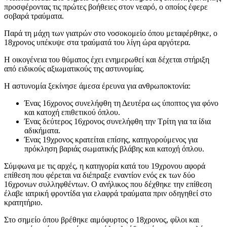
προσφέροντας τις πρώτες βοήθειες στον νεαρό, ο οποίος έφερε
σοβαρά τραύματα.
Παρά τη μάχη των γιατρών στο νοσοκομείο όπου μεταφέρθηκε, ο
18χρονος υπέκυψε στα τραύματά του λίγη ώρα αργότερα.
Η οικογένεια του θύματος έχει ενημερωθεί και δέχεται στήριξη
από ειδικούς αξιωματικούς της αστυνομίας.
Η αστυνομία ξεκίνησε άμεσα έρευνα για ανθρωποκτονία:
Ένας 16χρονος συνελήφθη τη Δευτέρα ως ύποπτος για φόνο
και κατοχή επιθετικού όπλου.
Ένας δεύτερος 16χρονος συνελήφθη την Τρίτη για τα ίδια
αδικήματα.
Ένας 19χρονος κρατείται επίσης, κατηγορούμενος για
πρόκληση βαριάς σωματικής βλάβης και κατοχή όπλου.
Σύμφωνα με τις αρχές, η κατηγορία κατά του 19χρονου αφορά
επίθεση που φέρεται να διέπραξε εναντίον ενός εκ των δύο
16χρονων συλληφθέντων. Ο ανήλικος που δέχθηκε την επίθεση
έλαβε ιατρική φροντίδα για ελαφρά τραύματα πριν οδηγηθεί στο
κρατητήριο.
Στο σημείο όπου βρέθηκε αιμόφυρτος ο 18χρονος, φίλοι και