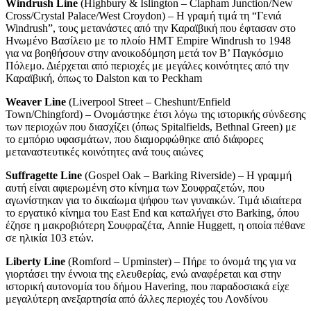
Windrush Line
(Highbury & Islington – Clapham Junction/New
Cross/Crystal Palace/West Croydon) – H γραμή τιμά τη “Γενιά
Windrush”, τους μετανάστες από την Καραϊβική που έφτασαν στο
Ηνωμένο Βασίλειο με το πλοίο HMT Empire Windrush το 1948
για να βοηθήσουν στην ανοικοδόμηση μετά τον Β’ Παγκόσμιο
Πόλεμο. Διέρχεται από περιοχές με μεγάλες κοινότητες από την
Καραϊβική, όπως το Dalston και το Peckham
Weaver Line
(Liverpool Street – Cheshunt/Enfield
Town/Chingford) – Ονομάστηκε έτσι λόγω της ιστορικής σύνδεσης
των περιοχών που διασχίζει (όπως Spitalfields, Bethnal Green) με
το εμπόριο υφασμάτων, που διαμορφώθηκε από διάφορες
μεταναστευτικές κοινότητες ανά τους αιώνες
Suffragette Line
(Gospel Oak – Barking Riverside) – Η γραμμή
αυτή είναι αφιερωμένη στο κίνημα των Σουφραζετών, που
αγωνίστηκαν για το δικαίωμα ψήφου των γυναικών. Τιμά ιδιαίτερα
το εργατικό κίνημα του East End και καταλήγει στο Barking, όπου
έζησε η μακροβιότερη Σουφραζέτα, Annie Huggett, η οποία πέθανε
σε ηλικία 103 ετών.
Liberty Line
(Romford – Upminster) – Πήρε το όνομά της για να
γιορτάσει την έννοια της ελευθερίας, ενώ αναφέρεται και στην
ιστορική αυτονομία του δήμου Havering, που παραδοσιακά είχε
μεγαλύτερη ανεξαρτησία από άλλες περιοχές του Λονδίνου