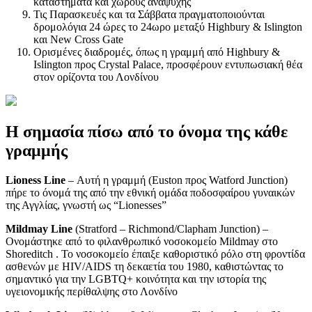
καταστήματα και χώρους αναψυχής
Τις Παρασκευές και τα Σάββατα πραγματοποιούνται
δρομολόγια 24 ώρες το 24ωρο μεταξύ Highbury & Islington
και New Cross Gate
Ορισμένες διαδρομές, όπως η γραμμή από Highbury &
Islington προς Crystal Palace, προσφέρουν εντυπωσιακή θέα
στον ορίζοντα του Λονδίνου
Η σημασία πίσω από το όνομα της κάθε
γραμμής
Lioness Line
– Αυτή η γραμμή (Euston προς Watford Junction)
πήρε το όνομά της από την εθνική ομάδα ποδοσφαίρου γυναικών
της Αγγλίας, γνωστή ως “Lionesses”
Mildmay Line
(Stratford – Richmond/Clapham Junction) –
Ονομάστηκε από το φιλανθρωπικό νοσοκομείο Mildmay στο
Shoreditch . Το νοσοκομείο έπαιξε καθοριστικό ρόλο στη φροντίδα
ασθενών με HIV/AIDS τη δεκαετία του 1980, καθιστώντας το
σημαντικό για την LGBTQ+ κοινότητα και την ιστορία της
υγειονομικής περίθαλψης στο Λονδίνο