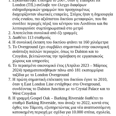
Εγκαινιάστηκε επίσημα το 2007, όταν η Transport for
London (TfL) ανέλαβε τον έλεγχο διαφόρων
σιδηροδρομικών γραμμών που προηγουμένως
διαχειρίζονταν ιδιωτικές εταιρείες. Στόχος ήταν η δημιουργία
ενός ενιαίου, πιο αξιόπιστου δικτύου μεταφορών, που θα
συνέδεε περιοχές πέριξ του κέντρου του Λονδίνου και θα
λειτουργούσε συμπληρωματικά στο μετρό
Αποτελείται συνολικά από έξι γραμμές
Διαθέτει 113 σταθμούς
Η συνολική έκταση του δικτύου φτάνει τα 160 χιλιόμετρα
Το Overground έχει συμβάλει σημαντικά στην οικονομική
ανάπτυξη πολλών περιοχών, όπως το Dalston και το
Croydon, βελτιώνοντας την πρόσβαση σε εργασιακούς
χώρους και υπηρεσίες
Το περασμένο οικονομικό έτος (Απρίλιο 2023 – Μάρτιος
2024) πραγματοποιήθηκαν πάνω από 181 εκατομμύρια
ταξίδια με το London Overground
Η πρώτη σημαντική επέκταση του δικτύου έγινε το 2010,
όταν η East London Line εντάχθηκε στο Overground,
συνδέοντας το Dalston Junction με το Crystal Palace και το
West Croydon
Η γραμμή Gospel Oak – Barking Riverside διαθέτει το
σταθμό Barking Riverside, που άνοιξε το 2022, κοντά στις
όχθες του Τάμεση, εξυπηρετώντας μια νέα αναπτυσσόμενη
κατοικημένη περιοχή με σχέδια για 10.000 σπίτια, σχολεία,