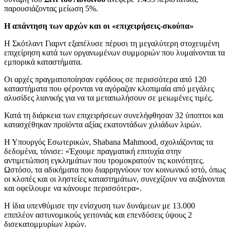
παρουσιάζοντας μείωση 5%.
Η απάντηση των αρχών και οι «επιχειρήσεις-σκούπα»
Η Σκότλαντ Γιαρντ εξαπέλυσε πέρυσι τη μεγαλύτερη στοχευμένη
επιχείρηση κατά των οργανωμένων συμμοριών που λυμαίνονται τα
εμπορικά καταστήματα.
Οι αρχές πραγματοποίησαν εφόδους σε περισσότερα από 120
καταστήματα που φέρονται να αγόραζαν κλοπιμαία από μεγάλες
αλυσίδες λιανικής για να τα μεταπωλήσουν σε μειωμένες τιμές.
Κατά τη διάρκεια των επιχειρήσεων συνελήφθησαν 32 ύποπτοι και
κατασχέθηκαν προϊόντα αξίας εκατοντάδων χιλιάδων λιρών.
Η Υπουργός Εσωτερικών, Shabana Mahmood, σχολιάζοντας τα
δεδομένα, τόνισε: «Έχουμε πραγματική επιτυχία στην
αντιμετώπιση εγκλημάτων που τρομοκρατούν τις κοινότητες.
Ωστόσο, τα αδικήματα που διαρρηγνύουν τον κοινωνικό ιστό, όπως
οι κλοπές και οι ληστείες καταστημάτων, συνεχίζουν να αυξάνονται
και οφείλουμε να κάνουμε περισσότερα».
Η ίδια υπενθύμισε την ενίσχυση των δυνάμεων με 13.000
επιπλέον αστυνομικούς γειτονιάς και επενδύσεις ύψους 2
δισεκατομμυρίων λιρών.