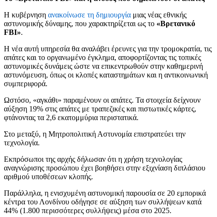
Η κυβέρνηση
ανακοίνωσε τη δημιουργία
μιας νέας εθνικής
αστυνομικής δύναμης, που χαρακτηρίζεται ως το
«Βρετανικό
FBI»
.
Η νέα αυτή υπηρεσία θα αναλάβει έρευνες για την τρομοκρατία, τις
απάτες και το οργανωμένο έγκλημα, αποφορτίζοντας τις τοπικές
αστυνομικές δυνάμεις ώστε να επικεντρωθούν στην καθημερινή
αστυνόμευση, όπως οι κλοπές καταστημάτων και η αντικοινωνική
συμπεριφορά.
Ωστόσο, «αγκάθι» παραμένoυν οι απάτες. Τα στοιχεία δείχνουν
αύξηση 19% στις απάτες με τραπεζικές και πιστωτικές κάρτες,
φτάνοντας τα 2,6 εκατομμύρια περιστατικά.
Στο μεταξύ, η Μητροπολιτική Αστυνομία επιστρατεύει την
τεχνολογία.
Εκπρόσωποι της αρχής δήλωσαν ότι η χρήση τεχνολογίας
αναγνώρισης προσώπου έχει βοηθήσει στην εξιχνίαση διπλάσιου
αριθμού υποθέσεων κλοπής.
Παράλληλα, η ενισχυμένη αστυνομική παρουσία σε 20 εμπορικά
κέντρα του Λονδίνου οδήγησε σε αύξηση των συλλήψεων κατά
44% (1.800 περισσότερες συλλήψεις) μέσα στο 2025.