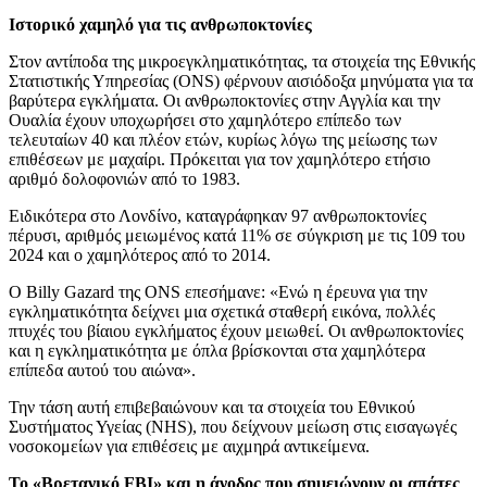
Ιστορικό χαμηλό για τις ανθρωποκτονίες
Στον αντίποδα της μικροεγκληματικότητας, τα στοιχεία της Εθνικής
Στατιστικής Υπηρεσίας (ONS) φέρνουν αισιόδοξα μηνύματα για τα
βαρύτερα εγκλήματα. Οι ανθρωποκτονίες στην Αγγλία και την
Ουαλία έχουν υποχωρήσει στο χαμηλότερο επίπεδο των
τελευταίων 40 και πλέον ετών, κυρίως λόγω της μείωσης των
επιθέσεων με μαχαίρι. Πρόκειται για τον χαμηλότερο ετήσιο
αριθμό δολοφονιών από το 1983.
Ειδικότερα στο Λονδίνο, καταγράφηκαν 97 ανθρωποκτονίες
πέρυσι, αριθμός μειωμένος κατά 11% σε σύγκριση με τις 109 του
2024 και ο χαμηλότερος από το 2014.
Ο Billy Gazard της ONS επεσήμανε: «Ενώ η έρευνα για την
εγκληματικότητα δείχνει μια σχετικά σταθερή εικόνα, πολλές
πτυχές του βίαιου εγκλήματος έχουν μειωθεί. Οι ανθρωποκτονίες
και η εγκληματικότητα με όπλα βρίσκονται στα χαμηλότερα
επίπεδα αυτού του αιώνα».
Την τάση αυτή επιβεβαιώνουν και τα στοιχεία του Εθνικού
Συστήματος Υγείας (NHS), που δείχνουν μείωση στις εισαγωγές
νοσοκομείων για επιθέσεις με αιχμηρά αντικείμενα.
Το «Βρετανικό FBI» και η άνοδος που σημειώνουν οι απάτες