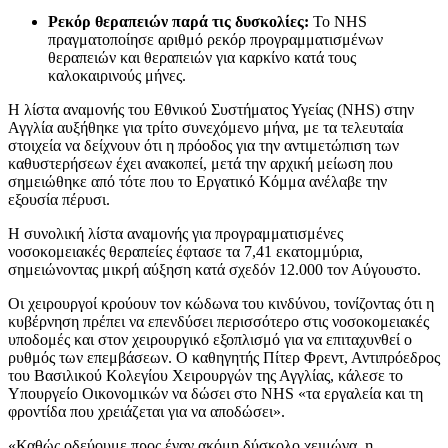
Ρεκόρ θεραπειών παρά τις δυσκολίες:
Το NHS
πραγματοποίησε αριθμό ρεκόρ προγραμματισμένων
θεραπειών και θεραπειών για καρκίνο κατά τους
καλοκαιρινούς μήνες.
Η λίστα αναμονής του Εθνικού Συστήματος Υγείας (NHS) στην
Αγγλία αυξήθηκε για τρίτο συνεχόμενο μήνα, με τα τελευταία
στοιχεία να δείχνουν ότι η πρόοδος για την αντιμετώπιση των
καθυστερήσεων έχει ανακοπεί, μετά την αρχική μείωση που
σημειώθηκε από τότε που το Εργατικό Κόμμα ανέλαβε την
εξουσία πέρυσι.
Η συνολική λίστα αναμονής για προγραμματισμένες
νοσοκομειακές θεραπείες έφτασε τα 7,41 εκατομμύρια,
σημειώνοντας μικρή αύξηση κατά σχεδόν 12.000 τον Αύγουστο.
Οι χειρουργοί κρούουν τον κώδωνα του κινδύνου, τονίζοντας ότι η
κυβέρνηση πρέπει να επενδύσει περισσότερο στις νοσοκομειακές
υποδομές και στον χειρουργικό εξοπλισμό για να επιταχυνθεί ο
ρυθμός των επεμβάσεων. Ο καθηγητής Πίτερ Φρεντ, Αντιπρόεδρος
του Βασιλικού Κολεγίου Χειρουργών της Αγγλίας, κάλεσε το
Υπουργείο Οικονομικών να δώσει στο NHS «τα εργαλεία και τη
φροντίδα που χρειάζεται για να αποδώσει».
«Καθώς οδεύουμε προς έναν ακόμη δύσκολο χειμώνα, η