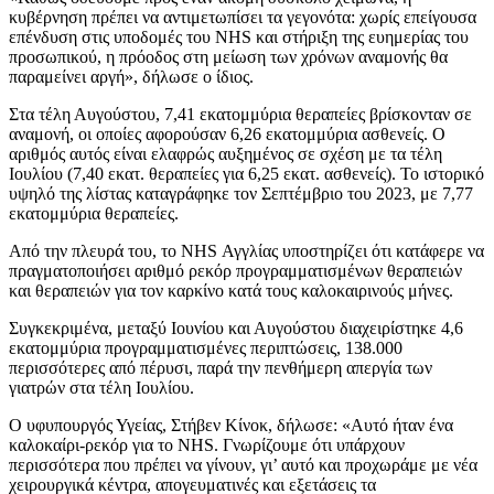
κυβέρνηση πρέπει να αντιμετωπίσει τα γεγονότα: χωρίς επείγουσα
επένδυση στις υποδομές του NHS και στήριξη της ευημερίας του
προσωπικού, η πρόοδος στη μείωση των χρόνων αναμονής θα
παραμείνει αργή», δήλωσε ο ίδιος.
Στα τέλη Αυγούστου, 7,41 εκατομμύρια θεραπείες βρίσκονταν σε
αναμονή, οι οποίες αφορούσαν 6,26 εκατομμύρια ασθενείς. Ο
αριθμός αυτός είναι ελαφρώς αυξημένος σε σχέση με τα τέλη
Ιουλίου (7,40 εκατ. θεραπείες για 6,25 εκατ. ασθενείς). Το ιστορικό
υψηλό της λίστας καταγράφηκε τον Σεπτέμβριο του 2023, με 7,77
εκατομμύρια θεραπείες.
Από την πλευρά του, το NHS Αγγλίας υποστηρίζει ότι κατάφερε να
πραγματοποιήσει αριθμό ρεκόρ προγραμματισμένων θεραπειών
και θεραπειών για τον καρκίνο κατά τους καλοκαιρινούς μήνες.
Συγκεκριμένα, μεταξύ Ιουνίου και Αυγούστου διαχειρίστηκε 4,6
εκατομμύρια προγραμματισμένες περιπτώσεις, 138.000
περισσότερες από πέρυσι, παρά την πενθήμερη απεργία των
γιατρών στα τέλη Ιουλίου.
Ο υφυπουργός Υγείας, Στήβεν Κίνοκ, δήλωσε: «Αυτό ήταν ένα
καλοκαίρι-ρεκόρ για το NHS. Γνωρίζουμε ότι υπάρχουν
περισσότερα που πρέπει να γίνουν, γι’ αυτό και προχωράμε με νέα
χειρουργικά κέντρα, απογευματινές και εξετάσεις τα