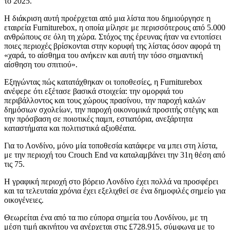
το 2025.
Η διάκριση αυτή προέρχεται από μια λίστα που δημιούργησε η
εταιρεία Furniturebox, η οποία μίλησε με περισσότερους από 5.000
ανθρώπους σε όλη τη χώρα. Στόχος της έρευνας ήταν να εντοπίσει
ποιες περιοχές βρίσκονται στην κορυφή της λίστας όσον αφορά τη
«χαρά, το αίσθημα του ανήκειν και αυτή την τόσο σημαντική
αίσθηση του σπιτιού».
Εξηγώντας πώς κατατάχθηκαν οι τοποθεσίες, η Furniturebox
ανέφερε ότι εξέτασε βασικά στοιχεία: την ομορφιά του
περιβάλλοντος και τους χώρους πρασίνου, την παροχή καλών
δημόσιων σχολείων, την παροχή οικονομικά προσιτής στέγης και
την πρόσβαση σε ποιοτικές παμπ, εστιατόρια, ανεξάρτητα
καταστήματα και πολιτιστικά αξιοθέατα.
Για το Λονδίνο, μόνο μία τοποθεσία κατάφερε να μπει στη λίστα,
με την περιοχή του Crouch End να καταλαμβάνει την 31η θέση από
τις 75.
Η γραφική περιοχή στο βόρειο Λονδίνο έχει πολλά να προσφέρει
και τα τελευταία χρόνια έχει εξελιχθεί σε ένα δημοφιλές σημείο για
οικογένειες.
Θεωρείται ένα από τα πιο εύπορα σημεία του Λονδίνου, με τη
μέση τιμή ακινήτου να ανέρχεται στις £728.915, σύμφωνα με το