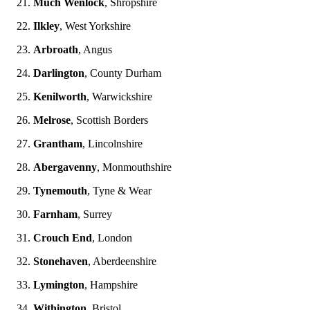
Much Wenlock
, Shropshire
Ilkley
, West Yorkshire
Arbroath
, Angus
Darlington
, County Durham
Kenilworth
, Warwickshire
Melrose
, Scottish Borders
Grantham
, Lincolnshire
Abergavenny
, Monmouthshire
Tynemouth
, Tyne & Wear
Farnham
, Surrey
Crouch End
, London
Stonehaven
, Aberdeenshire
Lymington
, Hampshire
Withington
, Bristol