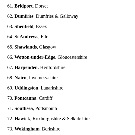
Bridport
, Dorset
Dumfries
, Dumfries & Galloway
Shenfield
, Essex
St Andrews
, Fife
Shawlands
, Glasgow
Wotton-under-Edge
, Gloucestershire
Harpenden
, Hertfordshire
Nairn
, Inverness-shire
Uddingston
, Lanarkshire
Pontcanna
, Cardiff
Southsea
, Portsmouth
Hawick
, Roxburghshire & Selkirkshire
Wokingham
, Berkshire