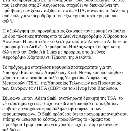
που ξεκίνησε στις 27 Αυγούστου, στοχεύει να διευκολύνει την
πρόσβαση των ξένων ταξιδιωτών στις ΗΠΑ, κάνοντας τη διέλευση
από επιλεγμένα αεροδρόμια του εξωτερικού ταχύτερη και πιο
απλή.
Η αξιολόγηση του προγράμματος ξεκίνησε τον περασμένο Ιούλιο
με δύο πιλοτικές πτήσεις από το Διεθνές Αεροδρόμιο Χίθροου του
Λονδίνου. Η μία πτήση εκτελέστηκε από την American Airlines με
προορισμό το Διεθνές Αεροδρόμιο Ντάλας-Φορτ Γουόρθ και η
άλλη από την Delta Air Lines με προορισμό το Διεθνές
Αεροδρόμιο Χάρτσφιλντ-Τζάκσον της Ατλάντα.
Το πρόγραμμα αποτέλεσε κορυφαία προτεραιότητα για την
Υπουργό Εσωτερικής Ασφάλειας, Kristi Noem, και υλοποιήθηκε
χάρη στη συνεργασία μεταξύ της Υπηρεσίας Ασφάλειας
Μεταφορών (TSA), της Υπηρεσίας Τελωνείων και Προστασίας
των Συνόρων των ΗΠΑ (CBP) και του Ηνωμένου Βασιλείου.
Σύμφωνα με τον Adam Stahl, αναπληρωτή διοικητή της TSA, το
νέο σύστημα έχει ως στόχο να «βελτιστοποιήσει το ταξίδι των
επιβατών, ενισχύοντας παράλληλα την ασφάλεια των
αερομεταφορών». Ο Stahl πρόσθεσε ότι το πρόγραμμα αναμένεται
επίσης να μειώσει το κόστος, προωθώντας το «όραμα του
Προέδρου Τραμπ για μια νέα χρυσή εποχή των αμερικανικών
ταξιδιών».