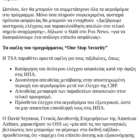
Ωστόσο, δεν θα μπορούν να συμμετάσχουν όλα τα αεροδρόμια
στο πρόγραμμα. Μόνο όσα πληρούν συγκεκριμένα, αυστηρά
πρότυπα ασφαλείας θα μπορούν να ενταχθούν. «Διεξάγουμε
αυστηρούς ελέγχους και παρακολούθηση απειλών στο τελικό
σημείο αναχώρησης», δήλωσε ο Stahl στο Fox News, «για να
διασφαλίσουμε ένα ανάλογο επίπεδο ασφάλειας».
Τα οφέλη του προγράμματος “One Stop Security”
Η TSA παραθέτει αρκετά οφέλη για τους ταξιδιώτες, όπως:
Κατάργηση του δεύτερου ελέγχου ασφαλείας κατά την άφιξη
στις ΗΠΑ.
Δυνατότητα απευθείας μετάβασης στην αποστειρωμένη
περιοχή του αεροδρομίου μετά τον έλεγχο της CBP.
Απευθείας μεταφορά των παραδοτέων αποσκευών στον
τελικό προορισμό.
Πρόσθετοι έλεγχοι στα αεροδρόμια του εξωτερικού, ώστε
να μην απαιτείται επανάληψή τους στις ΗΠΑ.
Ο David Seymour, Γενικός Διευθυντής Επιχειρήσεων της American
Airlines, χαρακτήρισε το OSS ως «μία από τις πιο προνοητικές
βελτιώσεις που μπορούμε να φέρουμε στα διεθνή ταξίδια»,
προσθέτοντας ότι «παρέχει ένα επίπεδο άνεσης και εξοικονόμησης