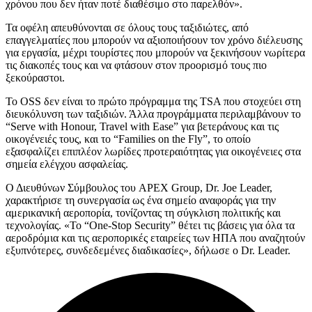
χρόνου που δεν ήταν ποτέ διαθέσιμο στο παρελθόν».
Τα οφέλη απευθύνονται σε όλους τους ταξιδιώτες, από
επαγγελματίες που μπορούν να αξιοποιήσουν τον χρόνο διέλευσης
για εργασία, μέχρι τουρίστες που μπορούν να ξεκινήσουν νωρίτερα
τις διακοπές τους και να φτάσουν στον προορισμό τους πιο
ξεκούραστοι.
Το OSS δεν είναι το πρώτο πρόγραμμα της TSA που στοχεύει στη
διευκόλυνση των ταξιδιών. Άλλα προγράμματα περιλαμβάνουν το
“Serve with Honour, Travel with Ease” για βετεράνους και τις
οικογένειές τους, και το “Families on the Fly”, το οποίο
εξασφαλίζει επιπλέον λωρίδες προτεραιότητας για οικογένειες στα
σημεία ελέγχου ασφαλείας.
Ο Διευθύνων Σύμβουλος του APEX Group, Dr. Joe Leader,
χαρακτήρισε τη συνεργασία ως ένα σημείο αναφοράς για την
αμερικανική αεροπορία, τονίζοντας τη σύγκλιση πολιτικής και
τεχνολογίας. «Το “One-Stop Security” θέτει τις βάσεις για όλα τα
αεροδρόμια και τις αεροπορικές εταιρείες των ΗΠΑ που αναζητούν
εξυπνότερες, συνδεδεμένες διαδικασίες», δήλωσε ο Dr. Leader.