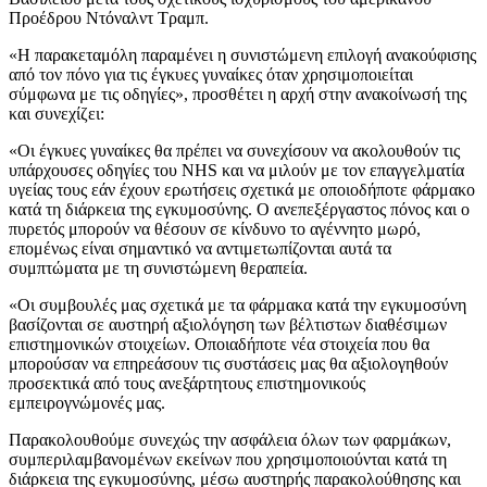
Προέδρου Ντόναλντ Τραμπ.
«Η παρακεταμόλη παραμένει η συνιστώμενη επιλογή ανακούφισης
από τον πόνο για τις έγκυες γυναίκες όταν χρησιμοποιείται
σύμφωνα με τις οδηγίες», προσθέτει η αρχή στην ανακοίνωσή της
και συνεχίζει:
«Οι έγκυες γυναίκες θα πρέπει να συνεχίσουν να ακολουθούν τις
υπάρχουσες οδηγίες του NHS και να μιλούν με τον επαγγελματία
υγείας τους εάν έχουν ερωτήσεις σχετικά με οποιοδήποτε φάρμακο
κατά τη διάρκεια της εγκυμοσύνης. Ο ανεπεξέργαστος πόνος και ο
πυρετός μπορούν να θέσουν σε κίνδυνο το αγέννητο μωρό,
επομένως είναι σημαντικό να αντιμετωπίζονται αυτά τα
συμπτώματα με τη συνιστώμενη θεραπεία.
«Οι συμβουλές μας σχετικά με τα φάρμακα κατά την εγκυμοσύνη
βασίζονται σε αυστηρή αξιολόγηση των βέλτιστων διαθέσιμων
επιστημονικών στοιχείων. Οποιαδήποτε νέα στοιχεία που θα
μπορούσαν να επηρεάσουν τις συστάσεις μας θα αξιολογηθούν
προσεκτικά από τους ανεξάρτητους επιστημονικούς
εμπειρογνώμονές μας.
Παρακολουθούμε συνεχώς την ασφάλεια όλων των φαρμάκων,
συμπεριλαμβανομένων εκείνων που χρησιμοποιούνται κατά τη
διάρκεια της εγκυμοσύνης, μέσω αυστηρής παρακολούθησης και