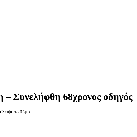
η – Συνελήφθη 68χρονος οδηγός
έλειψε το θύμα