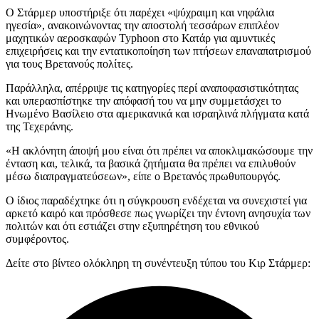
Ο Στάρμερ υποστήριξε ότι παρέχει «ψύχραιμη και νηφάλια
ηγεσία», ανακοινώνοντας την αποστολή τεσσάρων επιπλέον
μαχητικών αεροσκαφών Typhoon στο Κατάρ για αμυντικές
επιχειρήσεις και την εντατικοποίηση των πτήσεων επαναπατρισμού
για τους Βρετανούς πολίτες.
Παράλληλα, απέρριψε τις κατηγορίες περί αναποφασιστικότητας
και υπερασπίστηκε την απόφασή του να μην συμμετάσχει το
Ηνωμένο Βασίλειο στα αμερικανικά και ισραηλινά πλήγματα κατά
της Τεχεράνης.
«Η ακλόνητη άποψή μου είναι ότι πρέπει να αποκλιμακώσουμε την
ένταση και, τελικά, τα βασικά ζητήματα θα πρέπει να επιλυθούν
μέσω διαπραγματεύσεων», είπε ο Βρετανός πρωθυπουργός.
Ο ίδιος παραδέχτηκε ότι η σύγκρουση ενδέχεται να συνεχιστεί για
αρκετό καιρό και πρόσθεσε πως γνωρίζει την έντονη ανησυχία των
πολιτών και ότι εστιάζει στην εξυπηρέτηση του εθνικού
συμφέροντος.
Δείτε στο βίντεο ολόκληρη τη συνέντευξη τύπου του Κιρ Στάρμερ: