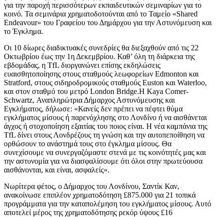
για την παροχή περισσότερων εκπαιδευτικών σεμιναρίων για το
κοινό. Τα σεμινάρια χρηματοδοτούνται από το Ταμείο «Shared
Endeavour» του Γραφείου του Δημάρχου για την Αστυνόμευση και
το Έγκλημα.
Οι 10 δίωρες διαδικτυακές συνεδρίες θα διεξαχθούν από τις 22
Οκτωβρίου έως την 1η Δεκεμβρίου. Καθ’ όλη τη διάρκεια της
εβδομάδας, η TfL διοργανώνει επίσης εκδηλώσεις
ευαισθητοποίησης στους σταθμούς λεωφορείων Edmonton και
Stratford, στους σιδηροδρομικούς σταθμούς Euston και Waterloo,
και στον σταθμό του μετρό London Bridge.Η Kaya Comer-
Schwartz, Αναπληρώτρια Δήμαρχος Αστυνόμευσης και
Εγκλήματος, δήλωσε: «Κανείς δεν πρέπει να πέφτει θύμα
εγκλήματος μίσους ή παρενόχλησης στο Λονδίνο ή να αισθάνεται
άγχος ή στοχοποίηση εξαιτίας του ποιος είναι. Η νέα καμπάνια της
TfL δίνει στους Λονδρέζους τη γνώση και την αυτοπεποίθηση να
ορθώσουν το ανάστημά τους στο έγκλημα μίσους. Θα
συνεχίσουμε να συνεργαζόμαστε στενά με τις κοινότητές μας και
την αστυνομία για να διασφαλίσουμε ότι όλοι στην πρωτεύουσα
αισθάνονται, και είναι, ασφαλείς».
Νωρίτερα φέτος, ο Δήμαρχος του Λονδίνου, Σαντίκ Καν,
ανακοίνωσε επιπλέον χρηματοδότηση £875.000 για 21 τοπικά
προγράμματα για την καταπολέμηση του εγκλήματος μίσους. Αυτό
αποτελεί μέρος της χρηματοδότησης ρεκόρ ύψους £16