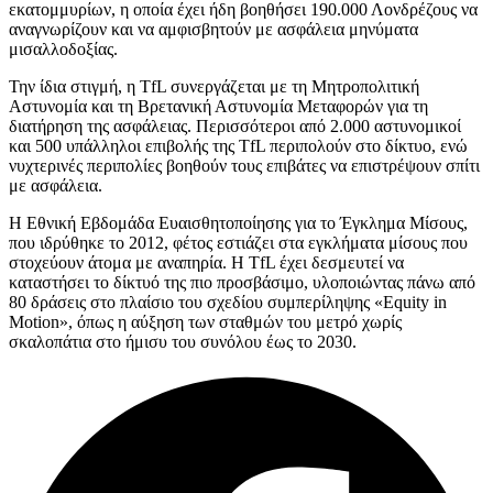
εκατομμυρίων, η οποία έχει ήδη βοηθήσει 190.000 Λονδρέζους να
αναγνωρίζουν και να αμφισβητούν με ασφάλεια μηνύματα
μισαλλοδοξίας.
Την ίδια στιγμή, η TfL συνεργάζεται με τη Μητροπολιτική
Αστυνομία και τη Βρετανική Αστυνομία Μεταφορών για τη
διατήρηση της ασφάλειας. Περισσότεροι από 2.000 αστυνομικοί
και 500 υπάλληλοι επιβολής της TfL περιπολούν στο δίκτυο, ενώ
νυχτερινές περιπολίες βοηθούν τους επιβάτες να επιστρέψουν σπίτι
με ασφάλεια.
Η Εθνική Εβδομάδα Ευαισθητοποίησης για το Έγκλημα Μίσους,
που ιδρύθηκε το 2012, φέτος εστιάζει στα εγκλήματα μίσους που
στοχεύουν άτομα με αναπηρία. Η TfL έχει δεσμευτεί να
καταστήσει το δίκτυό της πιο προσβάσιμο, υλοποιώντας πάνω από
80 δράσεις στο πλαίσιο του σχεδίου συμπερίληψης «Equity in
Motion», όπως η αύξηση των σταθμών του μετρό χωρίς
σκαλοπάτια στο ήμισυ του συνόλου έως το 2030.