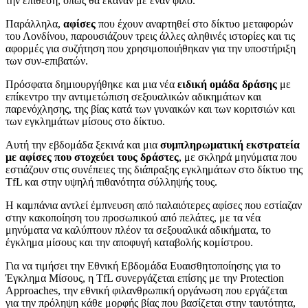
την επίθεση, όπως θα έκαναν με έναν φίλο.
Παράλληλα,
αφίσες
που έχουν αναρτηθεί στο δίκτυο μεταφορών
του Λονδίνου, παρουσιάζουν τρεις άλλες αληθινές ιστορίες και τις
αφορμές για συζήτηση που χρησιμοποιήθηκαν για την υποστήριξη
των συν-επιβατών.
Πρόσφατα δημιουργήθηκε και μια νέα
ειδική ομάδα δράσης
με
επίκεντρο την αντιμετώπιση σεξουαλικών αδικημάτων και
παρενόχλησης, της βίας κατά των γυναικών και των κοριτσιών και
των εγκλημάτων μίσους στο δίκτυο.
Αυτή την εβδομάδα ξεκινά και μια
συμπληρωματική εκστρατεία
με αφίσες που στοχεύει τους δράστες
, με σκληρά μηνύματα που
εστιάζουν στις συνέπειες της διάπραξης εγκλημάτων στο δίκτυο της
TfL και στην υψηλή πιθανότητα σύλληψής τους.
Η καμπάνια αντλεί έμπνευση από παλαιότερες αφίσες που εστίαζαν
στην κακοποίηση του προσωπικού από πελάτες, με τα νέα
μηνύματα να καλύπτουν πλέον τα σεξουαλικά αδικήματα, το
έγκλημα μίσους και την αποφυγή καταβολής κομίστρου.
Για να τιμήσει την Εθνική Εβδομάδα Ευαισθητοποίησης για το
Έγκλημα Μίσους, η TfL συνεργάζεται επίσης με την Protection
Approaches, την εθνική φιλανθρωπική οργάνωση που εργάζεται
για την πρόληψη κάθε μορφής βίας που βασίζεται στην ταυτότητα,