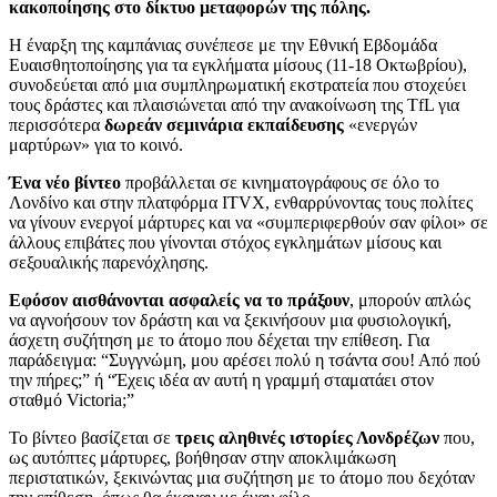
κακοποίησης στο δίκτυο μεταφορών της πόλης.
Η έναρξη της καμπάνιας συνέπεσε με την Εθνική Εβδομάδα
Ευαισθητοποίησης για τα εγκλήματα μίσους (11-18 Οκτωβρίου),
συνοδεύεται από μια συμπληρωματική εκστρατεία που στοχεύει
τους δράστες και πλαισιώνεται από την ανακοίνωση της TfL για
περισσότερα
δωρεάν σεμινάρια εκπαίδευσης
«ενεργών
μαρτύρων» για το κοινό.
Ένα νέο βίντεο
προβάλλεται σε κινηματογράφους σε όλο το
Λονδίνο και στην πλατφόρμα ITVX, ενθαρρύνοντας τους πολίτες
να γίνουν ενεργοί μάρτυρες και να «συμπεριφερθούν σαν φίλοι» σε
άλλους επιβάτες που γίνονται στόχος εγκλημάτων μίσους και
σεξουαλικής παρενόχλησης.
Εφόσον αισθάνονται ασφαλείς να το πράξουν
, μπορούν απλώς
να αγνοήσουν τον δράστη και να ξεκινήσουν μια φυσιολογική,
άσχετη συζήτηση με το άτομο που δέχεται την επίθεση. Για
παράδειγμα: “Συγγνώμη, μου αρέσει πολύ η τσάντα σου! Από πού
την πήρες;” ή “Έχεις ιδέα αν αυτή η γραμμή σταματάει στον
σταθμό Victoria;”
Το βίντεο βασίζεται σε
τρεις αληθινές ιστορίες Λονδρέζων
που,
ως αυτόπτες μάρτυρες, βοήθησαν στην αποκλιμάκωση
περιστατικών, ξεκινώντας μια συζήτηση με το άτομο που δεχόταν