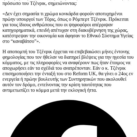
πρόσωπο του Τζένρικ, σημειώνοντας:
«Δεν έχει σημασία τι χρώμα κονκάρδα φορούν αποτυχημένοι
πρώην υπουργοί των Τόρις, όπως ο Ρόμπερτ Τζένρικ. Πρόκειται
για τους ίδιους ανθρώπους που οι ψηφοφόροι απέρριψαν
κατηγορηματικά, επειδή απέτυχαν στη διακυβέρνηση της χώρας,
κατέστρεψαν την οικονομία και άφησαν το Εθνικό Σύστημα Υγείας
στο “καναβάτσο”».
Η αποπομπή του Τζένρικ έρχεται να επιβεβαιώσει μήνες έντονης
φημολογίας που τον ήθελαν να διατηρεί βλέψεις για την ηγεσία του
κόμματος, με τις πληροφορίες να αναφέρουν πως ήταν έτοιμος να
αποχωρήσει εάν τα σχέδιά του ανατρέπονταν. Εάν ο κ. Τζένρικ
επισημοποιήσει την ένταξή του στο Reform UK, θα γίνει ο 24ος εν
ενεργεία ή πρώην βουλευτής των Συντηρητικών που ακολουθεί
αυτόν τον δρόμο, εντείνοντας την κρίση ταυτότητας που
αντιμετωπίζει το κόμμα μετά την εκλογική ήττα.