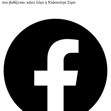
που βυθίζεται» κάνει λόγο η Ντάουνινγκ Στριτ