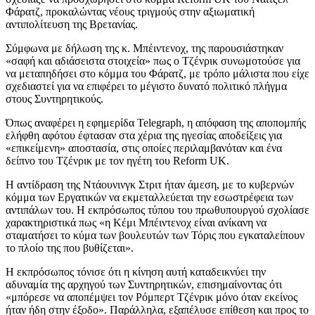
Φάρατζ, προκαλώντας νέους τριγμούς στην αξιωματική
αντιπολίτευση της Βρετανίας.
Σύμφωνα με δήλωση της κ. Μπέιντενοχ, της παρουσιάστηκαν
«σαφή και αδιάσειστα στοιχεία» πως ο Τζένρικ συνωμοτούσε για
να μεταπηδήσει στο κόμμα του Φάρατζ, με τρόπο μάλιστα που είχε
σχεδιαστεί για να επιφέρει το μέγιστο δυνατό πολιτικό πλήγμα
στους Συντηρητικούς.
Όπως αναφέρει η εφημερίδα Telegraph, η απόφαση της αποπομπής
ελήφθη αφότου έφτασαν στα χέρια της ηγεσίας αποδείξεις για
«επικείμενη» αποστασία, στις οποίες περιλαμβανόταν και ένα
δείπνο του Τζένρικ με τον ηγέτη του Reform UK.
Η αντίδραση της Ντάουνινγκ Στριτ ήταν άμεση, με το κυβερνών
κόμμα των Εργατικών να εκμεταλλεύεται την εσωστρέφεια των
αντιπάλων του. Η εκπρόσωπος τύπου του πρωθυπουργού σχολίασε
χαρακτηριστικά πως «η Κέμι Μπέιντενοχ είναι ανίκανη να
σταματήσει το κύμα των βουλευτών των Τόρις που εγκαταλείπουν
το πλοίο της που βυθίζεται».
Η εκπρόσωπος τόνισε ότι η κίνηση αυτή καταδεικνύει την
αδυναμία της αρχηγού των Συντηρητικών, επισημαίνοντας ότι
«μπόρεσε να αποπέμψει τον Ρόμπερτ Τζένρικ μόνο όταν εκείνος
ήταν ήδη στην έξοδο». Παράλληλα, εξαπέλυσε επίθεση και προς το