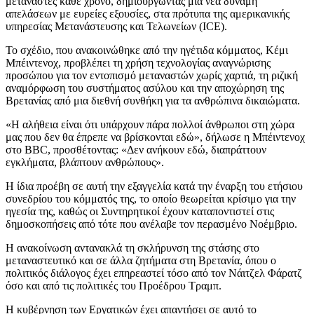
μετανάστες κάθε χρόνο, δημιουργώντας μια νέα δύναμη
απελάσεων με ευρείες εξουσίες, στα πρότυπα της αμερικανικής
υπηρεσίας Μετανάστευσης και Τελωνείων (ICE).
Το σχέδιο, που ανακοινώθηκε από την ηγέτιδα κόμματος, Κέμι
Μπέιντενοχ, προβλέπει τη χρήση τεχνολογίας αναγνώρισης
προσώπου για τον εντοπισμό μεταναστών χωρίς χαρτιά, τη ριζική
αναμόρφωση του συστήματος ασύλου και την αποχώρηση της
Βρετανίας από μια διεθνή συνθήκη για τα ανθρώπινα δικαιώματα.
«Η αλήθεια είναι ότι υπάρχουν πάρα πολλοί άνθρωποι στη χώρα
μας που δεν θα έπρεπε να βρίσκονται εδώ», δήλωσε η Μπέιντενοχ
στο BBC, προσθέτοντας: «Δεν ανήκουν εδώ, διαπράττουν
εγκλήματα, βλάπτουν ανθρώπους».
Η ίδια προέβη σε αυτή την εξαγγελία κατά την έναρξη του ετήσιου
συνεδρίου του κόμματός της, το οποίο θεωρείται κρίσιμο για την
ηγεσία της, καθώς οι Συντηρητικοί έχουν καταποντιστεί στις
δημοσκοπήσεις από τότε που ανέλαβε τον περασμένο Νοέμβριο.
Η ανακοίνωση αντανακλά τη σκλήρυνση της στάσης στο
μεταναστευτικό και σε άλλα ζητήματα στη Βρετανία, όπου ο
πολιτικός διάλογος έχει επηρεαστεί τόσο από τον Νάιτζελ Φάρατζ
όσο και από τις πολιτικές του Προέδρου Τραμπ.
Η κυβέρνηση των Εργατικών έχει απαντήσει σε αυτό το