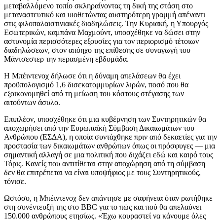
μεταβαλλόμενο τοπίο σκληραίνοντας τη δική της στάση στο
μεταναστευτικό και υιοθετώντας αυστηρότερη γραμμή απέναντι
στις φιλοπαλαιστινιακές διαδηλώσεις. Την Κυριακή, η Υπουργός
Εσωτερικών, καμπάνα Μαχμούντ, υποσχέθηκε να δώσει στην
αστυνομία περισσότερες εξουσίες για τον περιορισμό τέτοιων
διαδηλώσεων, στον απόηχο της επίθεσης σε συναγωγή του
Μάντσεστερ την περασμένη εβδομάδα.
Η Μπέιντενοχ δήλωσε ότι η δύναμη απελάσεων θα έχει
προϋπολογισμό 1,6 δισεκατομμυρίων λιρών, ποσό που θα
εξοικονομηθεί από τη μείωση του κόστους στέγασης των
αιτούντων άσυλο.
Επιπλέον, υποσχέθηκε ότι μια κυβέρνηση των Συντηρητικών θα
αποχωρήσει από την Ευρωπαϊκή Σύμβαση Δικαιωμάτων του
Ανθρώπου (ΕΣΔΑ), η οποία συντάχθηκε πριν από δεκαετίες για την
προστασία των δικαιωμάτων ανθρώπων όπως οι πρόσφυγες — μια
σημαντική αλλαγή σε μια πολιτική που διχάζει εδώ και καιρό τους
Τόρις. Κανείς που αντιτίθεται στην αποχώρηση από τη σύμβαση
δεν θα επιτρέπεται να είναι υποψήφιος με τους Συντηρητικούς,
τόνισε.
Ωστόσο, η Μπέιντενοχ δεν απάντησε με σαφήνεια όταν ρωτήθηκε
στη συνέντευξή της στο BBC για το πώς και πού θα απελαύνει
150.000 ανθρώπους ετησίως. «Έχω κουραστεί να κάνουμε όλες