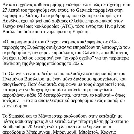
Αν και ο χρόνος καθυστέρησης μειώθηκε ελαφρώς σε σχέση με τα
27 λεπτά του προηγούμενου έτους, το Gatwick παραμένει στην
κορυφή της λίστας. Το αεροδρόμιο, που εξυπηρετεί κυρίως το
Λονδίνο, έχει πληγεί από σοβαρές ελλείψεις προσωπικού στον
έλεγχο εναέριας κυκλοφορίας (ATC), τόσο εντός του Ηνωμένου
Βασιλείου όσο και στην ηπειρωτική Ευρώπη.
«Οι περιορισμοί στον έλεγχο εναέριας κυκλοφορίας σε άλλες
περιοχές της Ευρώπης συνέχισαν να επηρεάζουν τη λειτουργία του
αεροδρομίου», ανέφερε εκπρόσωπος του Gatwick, προσθέτοντας
ότι έχει τεθεί σε εφαρμογή ένα “ισχυρό σχέδιο” για την περαιτέρω
βελτίωση της έγκαιρης απόδοσης το 2025.
Το Gatwick είναι το δεύτερο πιο πολυσύχναστο αεροδρόμιο του
Ηνωμένου Βασιλείου, με έναν μόνο διάδρομο προσγείωσης και
απογείωσης. Παρ’ όλα αυτά, σύμφωνα με τους διαχειριστές του,
καταφέρνει να διαχειρίζεται μία προσγείωση ή παογείωση
αεροπλάνου κάθε 55 δευτερόλεπτα, κάτι που το καθιστά – όπως
τονίζουν – «το πιο αποτελεσματικό αεροδρόμιο ενός διαδρόμου
στον κόσμο».
Το Stansted και το Μάντσεστερ ακολουθούν στην κατάταξη με
μέσες καθυστερήσεις 20,3 λεπτά. Στην τέταρτη θέση βρίσκεται το
Southend με 20 λεπτά, ενώ τη δεκάδα συμπληρώνουν τα
αεροδρόμια Μπέρμιγχαμ, Μπόρνμουθ, Μπρίστολ, Κάρντιφ,