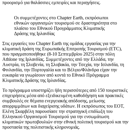
προορισμό για θαλάσσιες εμπειρίες και περιηγήσεις.
Οι συμμετέχοντες στο Chapter Earth, εκπρόσωποι
εθνικών οργανισμών τουρισμού σε δραστηριότητα στο
πλαίσιο του Εθνικού Προγράμματος Κλιματικής
Δράσης της Ιρλανδίας
Στις εργασίες του Chapter Earth της ομάδας εργασίας για την
κλιματική δράση της Ευρωπαϊκής Επιτροπής Τουρισμού (ETC),
που πραγματοποιήθηκε (8-10 Σεπτεμβρίου 2025) στην πόλη
Athlone της Ιρλανδίας. Συμμετέχοντες από την Ελλάδα, την
Αυστρία, τη Σλοβενία, τη Σλοβακία, την Τσεχία, την Ισλανδία, τη
Φινλανδία, την Πορτογαλία και το Βέλγιο/Φλάνδρα είχαν την
ευκαιρία να γνωρίσουν από κοντά το Εθνικό Πρόγραμμα
Κλιματικής Δράσης της Ιρλανδίας.
Το πρόγραμμα υποστηρίζει ήδη περισσότερες από 150 τουριστικές
επιχειρήσεις μέσα από εξειδικευμένη καθοδήγηση και πρακτικές
συμβουλές σε θέματα ενεργειακής απόδοσης, μείωσης
απορριμμάτων και διαχείρισης υδάτων. Η εκπρόσωπος του ΕΟΤ,
Ελένη Σκαρβέλη παρουσίασε την στρατηγική επιδίωξη του
Ελληνικού Οργανισμού Τουρισμού για την ενσωμάτωση
κλιματικών πρωτοβουλιών στην εθνική πολιτική τουρισμού και την
προστασία της πολιτιστικής κληρονομιάς.