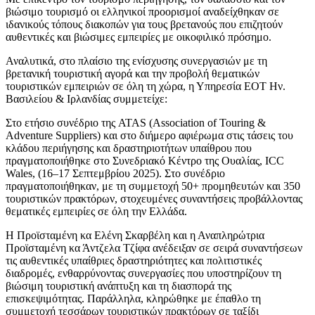
βιώσιμο τουρισμό οι ελληνικοί προορισμοί αναδείχθηκαν σε
ιδανικούς τόπους διακοπών για τους βρετανούς που επιζητούν
αυθεντικές και βιώσιμες εμπειρίες με οικοφιλικό πρόσημο.
Αναλυτικά, στο πλαίσιο της ενίσχυσης συνεργασιών με τη
βρετανική τουριστική αγορά και την προβολή θεματικών
τουριστικών εμπειριών σε όλη τη χώρα, η Υπηρεσία ΕΟΤ Ην.
Βασιλείου & Ιρλανδίας συμμετείχε:
Στο ετήσιο συνέδριο της ATAS (Association of Touring &
Adventure Suppliers) και στο διήμερο αφιέρωμα στις τάσεις του
κλάδου περιήγησης και δραστηριοτήτων υπαίθρου που
πραγματοποιήθηκε στο Συνεδριακό Κέντρο της Ουαλίας, ICC
Wales, (16–17 Σεπτεμβρίου 2025). Στο συνέδριο
πραγματοποιήθηκαν, με τη συμμετοχή 50+ προμηθευτών και 350
τουριστικών πρακτόρων, στοχευμένες συναντήσεις προβάλλοντας
θεματικές εμπειρίες σε όλη την Ελλάδα.
Η Προϊσταμένη κα Ελένη Σκαρβέλη και η Αναπληρώτρια
Προϊσταμένη κα Άντζελα Τζίφα ανέδειξαν σε σειρά συναντήσεων
τις αυθεντικές υπαίθριες δραστηριότητες και πολιτιστικές
διαδρομές, ενθαρρύνοντας συνεργασίες που υποστηρίζουν τη
βιώσιμη τουριστική ανάπτυξη και τη διασπορά της
επισκεψιμότητας. Παράλληλα, κληρώθηκε με έπαθλο τη
συμμετοχή τεσσάρων τουριστικών πρακτόρων σε ταξίδι