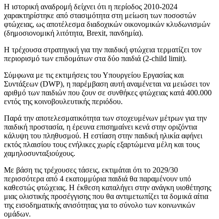
Η ιστορική αναδρομή δείχνει ότι η περίοδος 2010-2024
χαρακτηρίστηκε από στασιμότητα στη μείωση των ποσοστών
φτώχειας, ως αποτέλεσμα διαδοχικών οικονομικών κλυδωνισμών
(δημοσιονομική λιτότητα, Brexit, πανδημία).
Η τρέχουσα στρατηγική για την παιδική φτώχεια τερματίζει τον
περιορισμό των επιδομάτων στα δύο παιδιά (2-child limit).
Σύμφωνα με τις εκτιμήσεις του Υπουργείου Εργασίας και
Συντάξεων (DWP), η παρέμβαση αυτή αναμένεται να μειώσει τον
αριθμό των παιδιών που ζουν σε συνθήκες φτώχειας κατά 400.000
εντός της κοινοβουλευτικής περιόδου.
Παρά την αποτελεσματικότητα των στοχευμένων μέτρων για την
παιδική προστασία, η έρευνα επισημαίνει κενά στην οριζόντια
κάλυψη του πληθυσμού. Η εστίαση στην παιδική ηλικία αφήνει
εκτός πλαισίου τους ενήλικες χωρίς εξαρτώμενα μέλη και τους
χαμηλοσυνταξιούχους.
Με βάση τις τρέχουσες τάσεις, εκτιμάται ότι το 2029/30
περισσότερα από 4 εκατομμύρια παιδιά θα παραμένουν υπό
καθεστώς φτώχειας. Η έκθεση καταλήγει στην ανάγκη υιοθέτησης
μιας ολιστικής προσέγγισης που θα αντιμετωπίζει τα δομικά αίτια
της εισοδηματικής ανισότητας για το σύνολο των κοινωνικών
ομάδων.