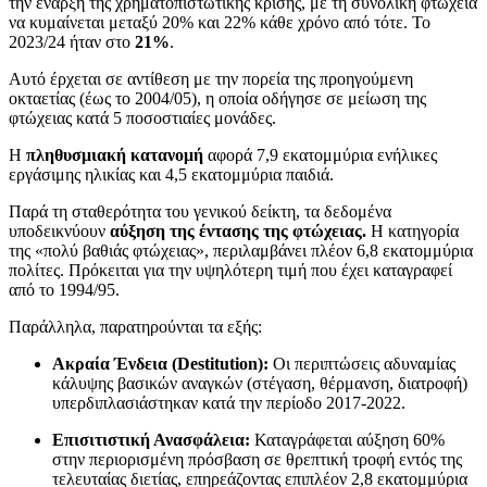
την έναρξη της χρηματοπιστωτικής κρίσης, με τη συνολική φτώχεια
να κυμαίνεται μεταξύ 20% και 22% κάθε χρόνο από τότε. Το
2023/24 ήταν στο
21%
.
Αυτό έρχεται σε αντίθεση με την πορεία της προηγούμενη
οκταετίας (έως το 2004/05), η οποία οδήγησε σε μείωση της
φτώχειας κατά 5 ποσοστιαίες μονάδες.
Η
πληθυσμιακή κατανομή
αφορά 7,9 εκατομμύρια ενήλικες
εργάσιμης ηλικίας και 4,5 εκατομμύρια παιδιά.
Παρά τη σταθερότητα του γενικού δείκτη, τα δεδομένα
υποδεικνύουν
αύξηση της έντασης της φτώχειας.
Η κατηγορία
της «πολύ βαθιάς φτώχειας», περιλαμβάνει πλέον 6,8 εκατομμύρια
πολίτες. Πρόκειται για την υψηλότερη τιμή που έχει καταγραφεί
από το 1994/95.
Παράλληλα, παρατηρούνται τα εξής:
Ακραία Ένδεια (Destitution):
Οι περιπτώσεις αδυναμίας
κάλυψης βασικών αναγκών (στέγαση, θέρμανση, διατροφή)
υπερδιπλασιάστηκαν κατά την περίοδο 2017-2022.
Επισιτιστική Ανασφάλεια:
Καταγράφεται αύξηση 60%
στην περιορισμένη πρόσβαση σε θρεπτική τροφή εντός της
τελευταίας διετίας, επηρεάζοντας επιπλέον 2,8 εκατομμύρια