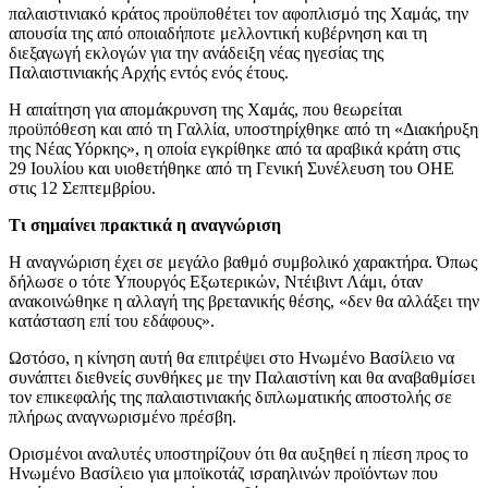
παλαιστινιακό κράτος προϋποθέτει τον αφοπλισμό της Χαμάς, την
απουσία της από οποιαδήποτε μελλοντική κυβέρνηση και τη
διεξαγωγή εκλογών για την ανάδειξη νέας ηγεσίας της
Παλαιστινιακής Αρχής εντός ενός έτους.
Η απαίτηση για απομάκρυνση της Χαμάς, που θεωρείται
προϋπόθεση και από τη Γαλλία, υποστηρίχθηκε από τη «Διακήρυξη
της Νέας Υόρκης», η οποία εγκρίθηκε από τα αραβικά κράτη στις
29 Ιουλίου και υιοθετήθηκε από τη Γενική Συνέλευση του ΟΗΕ
στις 12 Σεπτεμβρίου.
Τι σημαίνει πρακτικά η αναγνώριση
Η αναγνώριση έχει σε μεγάλο βαθμό συμβολικό χαρακτήρα. Όπως
δήλωσε ο τότε Υπουργός Εξωτερικών, Ντέιβιντ Λάμι, όταν
ανακοινώθηκε η αλλαγή της βρετανικής θέσης, «δεν θα αλλάξει την
κατάσταση επί του εδάφους».
Ωστόσο, η κίνηση αυτή θα επιτρέψει στο Ηνωμένο Βασίλειο να
συνάπτει διεθνείς συνθήκες με την Παλαιστίνη και θα αναβαθμίσει
τον επικεφαλής της παλαιστινιακής διπλωματικής αποστολής σε
πλήρως αναγνωρισμένο πρέσβη.
Ορισμένοι αναλυτές υποστηρίζουν ότι θα αυξηθεί η πίεση προς το
Ηνωμένο Βασίλειο για μποϊκοτάζ ισραηλινών προϊόντων που