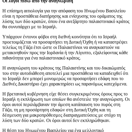
Οι λόγοι πίσω από την αναγνώριση
Η επίσημη αιτιολογία για την απόφαση του Ηνωμένου Βασιλείου
είναι η προσπάθεια διατήρησης και ενίσχυσης του οράματος της
λύσης των δύο κρατών, όπου ένα ανεξάρτητο παλαιστινιακό κράτος
θα συνυπάρχει με το Ισραήλ.
Υπάρχουν έντονοι φόβοι στη διεθνή κοινότητα ότι το Ισραήλ
προετοιμάζεται να προσαρτήσει τη Δυτική Όχθη ή να καταστρέψει
τελείως τη Γάζα έτσι ώστε οι Παλαιστίνιοι να αναγκαστούν να
μετακινηθούν προς την Ιορδανία ή την Αίγυπτο, εξαλείφοντας κάθε
πιθανότητα για ένα παλαιστινιακό κράτος.
Η αναγνώριση του κράτους της Παλαιστίνης και του δικαιώματός
του στην αυτοδιάθεση αποτελεί μια προσπάθεια να καταδειχθεί ότι
το Ισραήλ δεν μπορεί μονομερώς να προσαρτήσει εδάφη που το
Διεθνές Δικαστήριο έχει χαρακτηρίσει ως παρανόμως κατεχόμενα.
Η βρετανική κυβέρνηση είχε θέσει συγκεκριμένους όρους προς το
Ισραήλ η εκπλήρωση των οποίων θα ανέστειλε την αναγνώριση. Οι
όροι αυτοί περιλάμβαναν την άμεση κατάπαυση του πυρός στη
Γάζα, τη μη προσάρτηση εδαφών στη Δυτική Όχθη και τη
δέσμευση για μακροπρόθεσμες διαπραγματεύσεις με στόχο τη
λύση των δύο κρατών. Οι όροι αυτοί δεν εκπληρώθηκαν.
Η θέση του Ηνωμένου Βασιλείου για ένα μελλοντικό