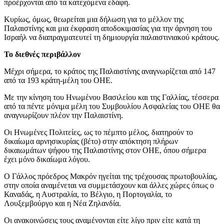
προέρχονται από τα κατεχόμενα εδάφη.
Κυρίως, όμως, θεωρείται μια δήλωση για το μέλλον της
Παλαιστίνης και μια έκφραση αποδοκιμασίας για την άρνηση του
Ισραήλ να διαπραγματευτεί τη δημιουργία παλαιστινιακού κράτους.
Το διεθνές περιβάλλον
Μέχρι σήμερα, το κράτος της Παλαιστίνης αναγνωρίζεται από 147
από τα 193 κράτη-μέλη του ΟΗΕ.
Με την κίνηση του Ηνωμένου Βασιλείου και της Γαλλίας, τέσσερα
από τα πέντε μόνιμα μέλη του Συμβουλίου Ασφαλείας του ΟΗΕ θα
αναγνωρίζουν πλέον την Παλαιστίνη.
Οι Ηνωμένες Πολιτείες, ως το πέμπτο μέλος, διατηρούν το
δικαίωμα αρνησικυρίας (βέτο) στην απόκτηση πλήρων
δικαιωμάτων ψήφου της Παλαιστίνης στον ΟΗΕ, όπου σήμερα
έχει μόνο δικαίωμα λόγου.
Ο Γάλλος πρόεδρος Μακρόν ηγείται της τρέχουσας πρωτοβουλίας,
στην οποία αναμένεται να συμμετάσχουν και άλλες χώρες όπως ο
Καναδάς, η Αυστραλία, το Βέλγιο, η Πορτογαλία, το
Λουξεμβούργο και η Νέα Ζηλανδία.
Οι ανακοινώσεις τους αναμένονται είτε λίγο πριν είτε κατά τη