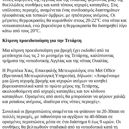
θυελλώδεις συνθήκες και κατά τόπους ισχυρές καταιγίδες. Στις
υπόλοιπες περιοχές, αναμένεται ένας συνδυασμός διαστημάτων
ηλιοφάνειας και τοπικών όμβρων, με ηπιότερους ανέμους. Οι
μέγιστες θερμοκρασίες θα κυμανθούν στους 20-22°C στα νότια και
νοτιοανατολικά, ενώ βορειότερα η θερμοκρασία θα διατηρηθεί λίγο
κάτω από τους 20°C.
Κίτρινη προειδοποίηση για την Τετάρτη
Μια κίτρινη προειδοποίηση για βροχή έχει εκδοθεί από τα
μεσάνυχτα έως τις 2 το μεσημέρι της Τετάρτης, καλύπτοντας
τμήματα της νοτιοδυτικής Αγγλίας και της νότιας Ουαλίας.
Η Ρεμπέκα Χικς, Επικεφαλής Μετεωρολόγος στο Met Office
(Βρετανική Μετεωρολογική Υπηρεσία), δήλωσε: «Αναμένουμε
μια ζώνη ισχυρής βροχής και ισχυρών ανέμων να κινηθεί
βορειοανατολικά κατά το πρώτο μέρος της Τετάρτης,
ακολουθούμενη από ισχυρές καταιγίδες και τον κίνδυνο
καταιγίδων. Ορισμένες από αυτές θα μπορούσαν να φέρουν χαλάζι
και ριπαίους ανέμους, ιδιαίτερα στις νότιες περιοχές».
Συνολικά οι βροχοπτώσεις αναμένεται να φτάσουν τα 20-30mm σε
πολλές περιοχές, με πιθανότητα να αγγίξουν τα 40-60mm σε
ορισμένες περιπτώσεις μέσα σε ένα διάστημα 6 έως 9 ωρών. Οι
συνθήκες θα βελτιωθούν σταδιακά από τα νοτιοδυτικά κατά τη