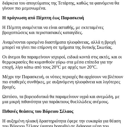
διάρκεια του απογεύματος της Τετάρτης, καθώς τα φαινόμενα θα
γίνουν πιο μεμονωμένα.
Η πρόγνωση από Πέμπτη έως Παρασκευή
Η Πέμπτη αναμένεται να είναι ασταθής, με εκτεταμένες
βροχοπτώσεις και περιστασιακές καταιγίδες.
Αναμένονται ορισμένα διαστήματα ηλιοφάνειας, αλλά η βροχή
μπορεί να γίνει πιο επίμονη σε τμήματα της δυτικής Σκωτίας.
Οι άνεμοι θα παραμείνουν ισχυροί, ειδικά κοντά στις ακτές, και οι
θερμοκρασίες θα κυμανθούν γύρω στα μέσα επίπεδα για την
εποχή, λίγο κάτω από τους 20°C με αρχές των 20°C.
Μέχρι την Παρασκευή, οι νότιες περιοχές θα αρχίσουν να βλέπουν
πιο σταθερές συνθήκες, με αυξανόμενη ηλιοφάνεια και λιγότερες
βροχές.
Ωστόσο, τα βορειοδυτικά θα παραμείνουν υγρά και ανεμώδη, με
μια μικρή πιθανότητα για παράκτιους θυελλώδεις ανέμους.
Πιθανές θεάσεις του Βόρειου Σέλαος
Η αυξημένη ηλιακή δραστηριότητα έφερε την ευκαιρία για θέαση
του Βόρειου Σέλαος (aurora borealis) σε διάφορα μέρη του