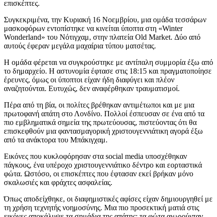
επισκέπτες.
Συγκεκριμένα, την Κυριακή 16 Νοεμβρίου, μια ομάδα τεσσάρων
μασκοφόρων εντοπίστηκε να κινείται ύποπτα στη «Winter
Wonderland» του Νότιγχαμ, στην πλατεία Old Market. Δύο από
αυτούς έφεραν μεγάλα μαχαίρια τύπου ματσέτας.
Η ομάδα φέρεται να συγκρούστηκε με αντίπαλη συμμορία έξω από
το δημαρχείο. Η αστυνομία έφτασε στις 18:15 και πραγματοποίησε
έρευνες, όμως οι ύποπτοι είχαν ήδη διαφύγει και πλέον
αναζητούνται. Ευτυχώς, δεν αναφέρθηκαν τραυματισμοί.
Πέρα από τη βία, οι πολίτες βρέθηκαν αντιμέτωποι και με μια
πρωτοφανή απάτη στο Λονδίνο. Πολλοί έσπευσαν σε ένα από τα
πιο εμβληματικά σημεία της πρωτεύουσας, πιστεύοντας ότι θα
επισκεφθούν μια φαντασμαγορική χριστουγεννιάτικη αγορά έξω
από τα ανάκτορα του Μπάκιγχαμ.
Εικόνες που κυκλοφόρησαν στα social media υποσχέθηκαν
πάγκους, ένα υπέροχο χριστουγεννιάτικο δέντρο και εορταστικά
φώτα. Ωστόσο, οι επισκέπτες που έφτασαν εκεί βρήκαν μόνο
σκαλωσιές και φράχτες ασφαλείας.
Όπως αποδείχθηκε, οι διαφημιστικές αφίσες είχαν δημιουργηθεί με
τη χρήση τεχνητής νοημοσύνης. Μια πιο προσεκτική ματιά στις
εικόνες αποκάλυψε τα σημάδια της απάτης: τα φώτα αιωρούνταν