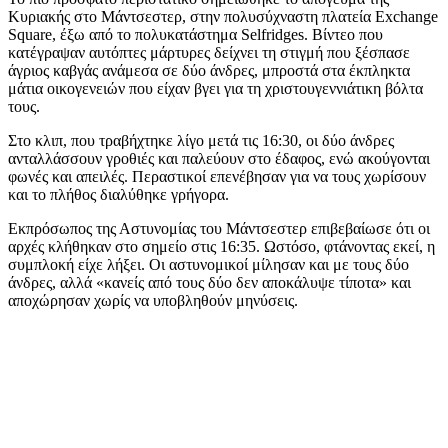
Κυριακής στο Μάντσεστερ, στην πολυσύχναστη πλατεία Exchange
Square, έξω από το πολυκατάστημα Selfridges. Βίντεο που
κατέγραψαν αυτόπτες μάρτυρες δείχνει τη στιγμή που ξέσπασε
άγριος καβγάς ανάμεσα σε δύο άνδρες, μπροστά στα έκπληκτα
μάτια οικογενειών που είχαν βγει για τη χριστουγεννιάτικη βόλτα
τους.
Στο κλιπ, που τραβήχτηκε λίγο μετά τις 16:30, οι δύο άνδρες
ανταλλάσσουν γροθιές και παλεύουν στο έδαφος, ενώ ακούγονται
φωνές και απειλές. Περαστικοί επενέβησαν για να τους χωρίσουν
και το πλήθος διαλύθηκε γρήγορα.
Εκπρόσωπος της Αστυνομίας του Μάντσεστερ επιβεβαίωσε ότι οι
αρχές κλήθηκαν στο σημείο στις 16:35. Ωστόσο, φτάνοντας εκεί, η
συμπλοκή είχε λήξει. Οι αστυνομικοί μίλησαν και με τους δύο
άνδρες, αλλά «κανείς από τους δύο δεν αποκάλυψε τίποτα» και
αποχώρησαν χωρίς να υποβληθούν μηνύσεις.