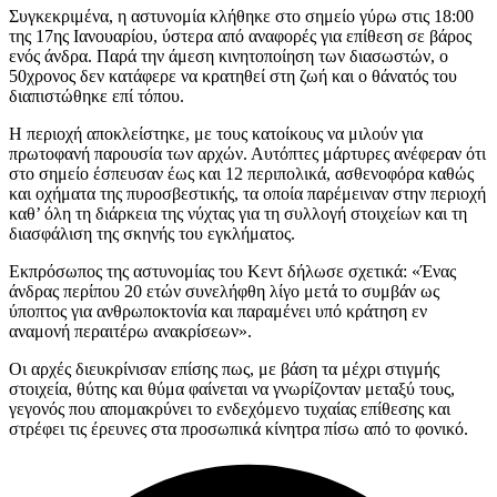
Συγκεκριμένα, η αστυνομία κλήθηκε στο σημείο γύρω στις 18:00
της 17ης Ιανουαρίου, ύστερα από αναφορές για επίθεση σε βάρος
ενός άνδρα. Παρά την άμεση κινητοποίηση των διασωστών, ο
50χρονος δεν κατάφερε να κρατηθεί στη ζωή και ο θάνατός του
διαπιστώθηκε επί τόπου.
Η περιοχή αποκλείστηκε, με τους κατοίκους να μιλούν για
πρωτοφανή παρουσία των αρχών. Αυτόπτες μάρτυρες ανέφεραν ότι
στο σημείο έσπευσαν έως και 12 περιπολικά, ασθενοφόρα καθώς
και οχήματα της πυροσβεστικής, τα οποία παρέμειναν στην περιοχή
καθ’ όλη τη διάρκεια της νύχτας για τη συλλογή στοιχείων και τη
διασφάλιση της σκηνής του εγκλήματος.
Εκπρόσωπος της αστυνομίας του Κεντ δήλωσε σχετικά: «Ένας
άνδρας περίπου 20 ετών συνελήφθη λίγο μετά το συμβάν ως
ύποπτος για ανθρωποκτονία και παραμένει υπό κράτηση εν
αναμονή περαιτέρω ανακρίσεων».
Οι αρχές διευκρίνισαν επίσης πως, με βάση τα μέχρι στιγμής
στοιχεία, θύτης και θύμα φαίνεται να γνωρίζονταν μεταξύ τους,
γεγονός που απομακρύνει το ενδεχόμενο τυχαίας επίθεσης και
στρέφει τις έρευνες στα προσωπικά κίνητρα πίσω από το φονικό.