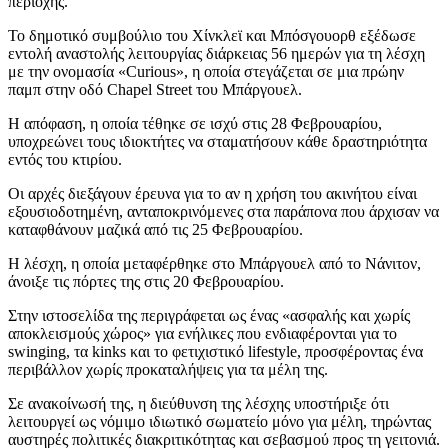
περιοχής.
Το δημοτικό συμβούλιο του Χίνκλεϊ και Μπόσγουορθ εξέδωσε
εντολή αναστολής λειτουργίας διάρκειας 56 ημερών για τη λέσχη
με την ονομασία «Curious», η οποία στεγάζεται σε μια πρώην
παμπ στην οδό Chapel Street του Μπάργουελ.
Η απόφαση, η οποία τέθηκε σε ισχύ στις 28 Φεβρουαρίου,
υποχρεώνει τους ιδιοκτήτες να σταματήσουν κάθε δραστηριότητα
εντός του κτιρίου.
Οι αρχές διεξάγουν έρευνα για το αν η χρήση του ακινήτου είναι
εξουσιοδοτημένη, ανταποκρινόμενες στα παράπονα που άρχισαν να
καταφθάνουν μαζικά από τις 25 Φεβρουαρίου.
Η λέσχη, η οποία μεταφέρθηκε στο Μπάργουελ από το Νάνιτον,
άνοιξε τις πόρτες της στις 20 Φεβρουαρίου.
Στην ιστοσελίδα της περιγράφεται ως ένας «ασφαλής και χωρίς
αποκλεισμούς χώρος» για ενήλικες που ενδιαφέρονται για το
swinging, τα kinks και το φετιχιστικό lifestyle, προσφέροντας ένα
περιβάλλον χωρίς προκαταλήψεις για τα μέλη της.
Σε ανακοίνωσή της, η διεύθυνση της λέσχης υποστήριξε ότι
λειτουργεί ως νόμιμο ιδιωτικό σωματείο μόνο για μέλη, τηρώντας
αυστηρές πολιτικές διακριτικότητας και σεβασμού προς τη γειτονιά.