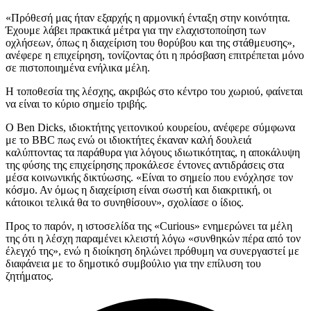
«Πρόθεσή μας ήταν εξαρχής η αρμονική ένταξη στην κοινότητα.
Έχουμε λάβει πρακτικά μέτρα για την ελαχιστοποίηση των
οχλήσεων, όπως η διαχείριση του θορύβου και της στάθμευσης»,
ανέφερε η επιχείρηση, τονίζοντας ότι η πρόσβαση επιτρέπεται μόνο
σε πιστοποιημένα ενήλικα μέλη.
Η τοποθεσία της λέσχης, ακριβώς στο κέντρο του χωριού, φαίνεται
να είναι το κύριο σημείο τριβής.
Ο Ben Dicks, ιδιοκτήτης γειτονικού κουρείου, ανέφερε σύμφωνα
με το BBC πως ενώ οι ιδιοκτήτες έκαναν καλή δουλειά
καλύπτοντας τα παράθυρα για λόγους ιδιωτικότητας, η αποκάλυψη
της φύσης της επιχείρησης προκάλεσε έντονες αντιδράσεις στα
μέσα κοινωνικής δικτύωσης. «Είναι το σημείο που ενόχλησε τον
κόσμο. Αν όμως η διαχείριση είναι σωστή και διακριτική, οι
κάτοικοι τελικά θα το συνηθίσουν», σχολίασε ο ίδιος.
Προς το παρόν, η ιστοσελίδα της «Curious» ενημερώνει τα μέλη
της ότι η λέσχη παραμένει κλειστή λόγω «συνθηκών πέρα από τον
έλεγχό της», ενώ η διοίκηση δηλώνει πρόθυμη να συνεργαστεί με
διαφάνεια με το δημοτικό συμβούλιο για την επίλυση του
ζητήματος.