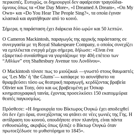
περικοπές. Ευτυχώς, οι δημιουργοί δεν αφαίρεσαν τραγούδια-
ύμνους όπως τα «One Day More», «I Dreamed A Dream», «On My
Own» και «Do You Hear The People Sing?», τα οποία έγιναν
κλασικά και αγαπήθηκαν από το κοινό.
Σήμερα, η παράσταση έχει διάρκεια δύο ωρών και 50 λεπτών.
Ο Cameron Mackintosh, παραγωγός της αρχικής παράστασης σε
συνεργασία με τη Royal Shakespeare Company, ο οποίος συνεχίζει
να εμπλέκεται ενεργά μέχρι σήμερα, δήλωσε: «Είναι ένα
εξαιρετικό συναίσθημα να γιορτάζουμε την 40ή επέτειο των
“Αθλίων” στη Shaftesbury Avenue του Λονδίνου».
Ο Mackintosh τόνισε πως το μιούζικαλ —γνωστό στους θαυμαστές
ως ‘Les Mis’ ή ‘the Glums’— κατάφερε το ασυνήθιστο να
θριαμβεύσει τόσο ως θεατρική παραγωγή, κερδίζοντας βραβεία
Olivier και Tony, όσο και ως βραβευμένη με Όσκαρ
κινηματογραφική ταινία, έχοντας προσελκύσει 150 εκατομμύρια
θεατές παγκοσμίως.
Πρόσθεσε: «Η δημιουργία του Βίκτωρος Ουγκώ έχει αποδειχθεί
ότι δεν έχει όρια, συνεχίζοντας να φτάνει σε νέες γωνιές της Γης. Η
αντίδραση του κοινού, οπουδήποτε στον πλανήτη, είναι πάντα
ενθουσιώδης, ακριβώς όπως ήλπιζε ο Βίκτωρ Ουγκώ όταν
πρωτοεξέδωσε το μυθιστόρημα το 1845».