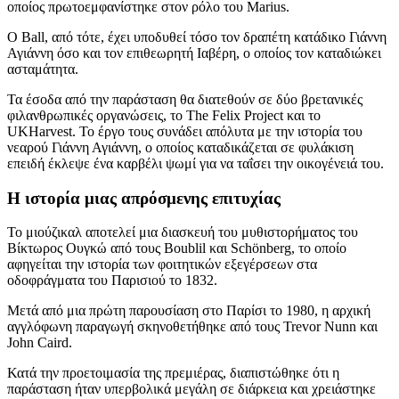
οποίος πρωτοεμφανίστηκε στον ρόλο του Marius.
Ο Ball, από τότε, έχει υποδυθεί τόσο τον δραπέτη κατάδικο Γιάννη
Αγιάννη όσο και τον επιθεωρητή Ιαβέρη, ο οποίος τον καταδιώκει
ασταμάτητα.
Τα έσοδα από την παράσταση θα διατεθούν σε δύο βρετανικές
φιλανθρωπικές οργανώσεις, το The Felix Project και το
UKHarvest. Το έργο τους συνάδει απόλυτα με την ιστορία του
νεαρού Γιάννη Αγιάννη, ο οποίος καταδικάζεται σε φυλάκιση
επειδή έκλεψε ένα καρβέλι ψωμί για να ταΐσει την οικογένειά του.
Η ιστορία μιας
απρόσμενης επιτυχίας
Το μιούζικαλ αποτελεί μια διασκευή του μυθιστορήματος του
Βίκτωρος Ουγκώ από τους Boublil και Schönberg, το οποίο
αφηγείται την ιστορία των φοιτητικών εξεγέρσεων στα
οδοφράγματα του Παρισιού το 1832.
Μετά από μια πρώτη παρουσίαση στο Παρίσι το 1980, η αρχική
αγγλόφωνη παραγωγή σκηνοθετήθηκε από τους Trevor Nunn και
John Caird.
Κατά την προετοιμασία της πρεμιέρας, διαπιστώθηκε ότι η
παράσταση ήταν υπερβολικά μεγάλη σε διάρκεια και χρειάστηκε