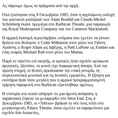
Ας πάρουμε όμως τα πράγματα από την αρχή.
Όλα ξεκίνησαν στις 8 Οκτωβρίου 1985, όταν η αγγλόφωνη εκδοχή
του γαλλικού μιούζικαλ των Alain Boublil και Claude-Michel
Schönberg έκανε πρεμιέρα στο Barbican Theatre, μια παραγωγή
της Royal Shakespeare Company και του Cameron Mackintosh.
Η αρχική διανομή περιελάμβανε ονόματα που έμελλε να γίνουν
θρύλοι του θεάτρου: ο Colm Wilkinson στον ρόλο του Γιάννη
Αγιάννη, ο Roger Allam ως Ιαβέρης, η Patti LuPone ως Fantine και
ένας νεαρός Michael Ball στον ρόλο του Marius.
Παρά το ταλέντο επί σκηνής, οι κριτικές ήταν σχεδόν ομόφωνα
αρνητικές. Ωστόσο, το κοινό είχε διαφορετική άποψη. Από την
πρώτη στιγμή, οι θεατές αγκάλιασαν την επική ιστορία, τη
συγκλονιστική μουσική και τις δυνατές ερμηνείες. Η ζήτηση για
εισιτήρια ήταν τόσο μεγάλη που η αρχικά προγραμματισμένη
τρίμηνη παραμονή στο Barbican εξαντλήθηκε αμέσως.
Η επιτυχία στο κοινό οδήγησε σε μια άμεση απόφαση: η
παράσταση έπρεπε να μεταφερθεί στο West End. Στις 4
Δεκεμβρίου 1985, οι «Άθλιοι» βρήκαν το νέο τους σπίτι στο
μεγαλοπρεπές Palace Theatre, όπου έμελλε να παραμείνουν για
σχεδόν δύο δεκαετίες.