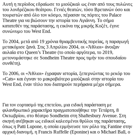
Αυτή η περίοδος εδραίωσε το μιούζικαλ ως έναν από τους πυλώνες
του λονδρέζικου θεάτρου. Γενιές θεατών, τόσο Βρετανών όσο και
τουριστών από όλο τον κόσμο, πέρασαν τις πόρτες του Palace
Theatre για να βιώσουν την ιστορία του Αγιάννη. Το σήμα
κατατεθέν της παράστασης, η εικόνα της μικρής Κοζέτ, έγινε
συνώνυμο του West End.
Το 2004, μετά από 19 χρόνια θριαμβευτικής πορείας, η παραγωγή
μετακόμισε ξανά. Στις 3 Απριλίου 2004, οι «Άθλιοι» άνοιξαν
αυλαία στο Queen’s Theatre (το οποίο αργότερα, το 2019,
μετονομάστηκε σε Sondheim Theatre προς τιμήν του σπουδαίου
συνθέτη).
Το 2006, οι «Άθλιοι» έγραψαν ιστορία, ξεπερνώντας το ρεκόρ του
«Cats» και έγιναν το μακροβιότερο μιούζικαλ στην ιστορία του
West End, έναν τίτλο που διατηρούν περήφανα μέχρι σήμερα.
Για τον εορτασμό της επετείου, μια ειδική παράσταση με
φιλανθρωπικό χαρακτήρα πραγματοποιήθηκε την Τετάρτη, 8
Οκτωβρίου, στο θέατρο Sondheim στη Shaftesbury Avenue. Στη
σκηνή ανέβηκαν ως ειδικοί καλεσμένοι θρύλοι της παράστασης,
όπως η Patti Lupone, η οποία ερμήνευσε τον ρόλο της Fantine στην
αρχική διανομή, η Francis Ruffelle (Eponine) και ο Michael Ball, ο