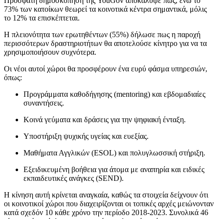
Πρόσφατη δημοσκόπηση της YouGov αποκάλυψε πως, ενώ το
73% των κατοίκων θεωρεί τα κοινοτικά κέντρα σημαντικά, μόλις
το 12% τα επισκέπτεται.
Η πλειονότητα των ερωτηθέντων (55%) δήλωσε πως η παροχή
περισσότερων δραστηριοτήτων θα αποτελούσε κίνητρο για να τα
χρησιμοποιήσουν συχνότερα.
Οι νέοι αυτοί χώροι θα προσφέρουν ένα ευρύ φάσμα υπηρεσιών,
όπως:
Προγράμματα καθοδήγησης (mentoring) και εβδομαδιαίες
συναντήσεις.
Κοινά γεύματα και δράσεις για την ψηφιακή ένταξη.
Υποστήριξη ψυχικής υγείας και ευεξίας.
Μαθήματα Αγγλικών (ESOL) και πολυγλωσσική στήριξη.
Εξειδικευμένη βοήθεια για άτομα με αναπηρία και ειδικές
εκπαιδευτικές ανάγκες (SEND).
Η κίνηση αυτή κρίνεται αναγκαία, καθώς τα στοιχεία δείχνουν ότι
οι κοινοτικοί χώροι που διαχειρίζονται οι τοπικές αρχές μειώνονταν
κατά σχεδόν 10 κάθε χρόνο την περίοδο 2018-2023. Συνολικά 46