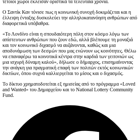
τέτοιοι χώροι έκλεισαν οριστικά τα τελευταία χρόνια.
Ο Σαντίκ Καν τόνισε πως η κοινωνική συνοχή δοκιμάζεται και η
έλλειψη ένταξης δυσκολεύει την αλληλοκατανόηση ανθρώπων από
διαφορετικά υπόβαθρα.
«Το Λονδίνο είναι η σπουδαιότερη πόλη στον κόσμο λόγω των
απίστευτων ανθρώπων που ζουν εδώ, αλλά βλέπουμε τη μοναξιά
και τον κοινωνικό διχασμό να αυξάνονται, καθώς και μια
αποδυνάμωση των δεσμών που μας ενώνουν ως κοινότητες. Θέλω
να επαναφέρω τα κοινοτικά κέντρα στην καρδιά των γειτονιών ως
μια ισχυρή δύναμη καλού», δήλωσε ο δήμαρχος, επισημαίνοντας
την ανάγκη για πραγματική επαφή των πολιτών εκτός κοινωνικών
δικτύων, όπου συχνά καλλιεργείται το μίσος και ο διχασμός.
Το δίκτυο χρηματοδοτείται εξ ημισείας από το πρόγραμμα «Loved
and Wanted» του Δημαρχείου και το National Lottery Community
Fund.