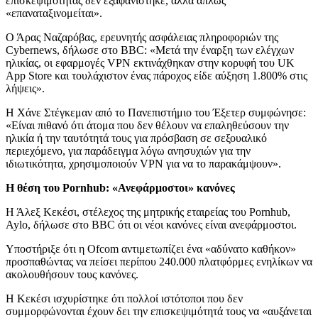
επισκεψιμότητας δεν εξαφανίστηκε, αλλά απλώς
«επαναταξινομείται».
Ο Άρας Ναζαρόβας, ερευνητής ασφάλειας πληροφοριών της
Cybernews, δήλωσε στο BBC: «Μετά την έναρξη των ελέγχων
ηλικίας, οι εφαρμογές VPN εκτινάχθηκαν στην κορυφή του UK
App Store και τουλάχιστον ένας πάροχος είδε αύξηση 1.800% στις
λήψεις».
Η Χάνε Στέγκεμαν από το Πανεπιστήμιο του Έξετερ συμφώνησε:
«Είναι πιθανό ότι άτομα που δεν θέλουν να επαληθεύσουν την
ηλικία ή την ταυτότητά τους για πρόσβαση σε σεξουαλικό
περιεχόμενο, για παράδειγμα λόγω ανησυχιών για την
ιδιωτικότητα, χρησιμοποιούν VPN για να το παρακάμψουν».
Η θέση του Pornhub: «Ανεφάρμοστοι» κανόνες
Η Άλεξ Κεκέσι, στέλεχος της μητρικής εταιρείας του Pornhub,
Aylo, δήλωσε στο BBC ότι οι νέοι κανόνες είναι ανεφάρμοστοι.
Υποστήριξε ότι η Ofcom αντιμετωπίζει ένα «αδύνατο καθήκον»
προσπαθώντας να πείσει περίπου 240.000 πλατφόρμες ενηλίκων να
ακολουθήσουν τους κανόνες.
Η Κεκέσι ισχυρίστηκε ότι πολλοί ιστότοποι που δεν
συμμορφώνονται έχουν δει την επισκεψιμότητά τους να «αυξάνεται