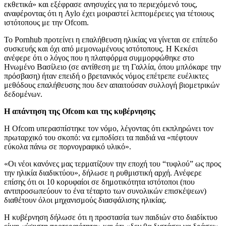
εκθετικά» και εξέφρασε ανησυχίες για το περιεχόμενό τους,
αναφέροντας ότι η Aylo έχει μοιραστεί λεπτομέρειες για τέτοιους
ιστότοπους με την Ofcom.
Το Pornhub προτείνει η επαλήθευση ηλικίας να γίνεται σε επίπεδο
συσκευής και όχι από μεμονωμένους ιστότοπους. Η Κεκέσι
ανέφερε ότι ο λόγος που η πλατφόρμα συμμορφώθηκε στο
Ηνωμένο Βασίλειο (σε αντίθεση με τη Γαλλία, όπου μπλόκαρε την
πρόσβαση) ήταν επειδή ο βρετανικός νόμος επέτρεπε ευέλικτες
μεθόδους επαλήθευσης που δεν απαιτούσαν συλλογή βιομετρικών
δεδομένων.
Η απάντηση της Ofcom και της κυβέρνησης
Η Ofcom υπερασπίστηκε τον νόμο, λέγοντας ότι εκπληρώνει τον
πρωταρχικό του σκοπό: να εμποδίσει τα παιδιά να «πέφτουν
εύκολα πάνω σε πορνογραφικό υλικό».
«Οι νέοι κανόνες μας τερματίζουν την εποχή του “τυφλού” ως προς
την ηλικία διαδικτύου», δήλωσε η ρυθμιστική αρχή. Ανέφερε
επίσης ότι οι 10 κορυφαίοι σε δημοτικότητα ιστότοποι (που
αντιπροσωπεύουν το ένα τέταρτο των συνολικών επισκέψεων)
διαθέτουν όλοι μηχανισμούς διασφάλισης ηλικίας.
Η κυβέρνηση δήλωσε ότι η προστασία των παιδιών στο διαδίκτυο