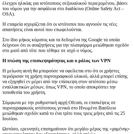
έλεγχοι ηλικίας για ιστότοπους σεξουαλικού περιεχομένου, βάσει
του νόμου για την ασφάλεια στο διαδίκτυο (Online Safety Act –
OSA).
Η εταιρεία ισχυρίζεται ότι οι ιστότοποι που αγνοούν τις νέες
απαιτήσεις είναι αυτοί που επωφελούνται.
Στο ίδιο μήκος κύματος και τα δεδομένα της Google τα οποία
δείχνουν ότι οι αναζητήσεις για την πλατφόρμα μειώθηκαν σχεδόν
στο μισό από τότε που τέθηκε σε ισχύ ο νόμος.
Η πτώση της επισκεψιμότητας και ο ρόλος των VPN
Η μείωση αυτή θα μπορούσε να οφείλεται στο ότι οι χρήστες
περιόρισαν τη χρήση πορνογραφικού υλικού, αλλά μπορεί επίσης
να εξηγηθεί εν μέρει από την επίσκεψη στον ιστότοπο μέσω
εναλλακτικών μέσων, όπως VPN, το οποίο αποκρύπτει την
τοποθεσία του χρήστη.
Σύμφωνα με την ρυθμιστική αρχή Ofcom, οι επισκέψεις σε
πορνογραφικούς ιστότοπους γενικά στο Ηνωμένο Βασίλειο
μειώθηκαν σχεδόν κατά το ένα τρίτο τους τρεις μήνες από τις 25
Ιουλίου.
Ωστόσο, ερευνητές επισημαίνουν ότι μεγάλο μέρος της «χαμένης»