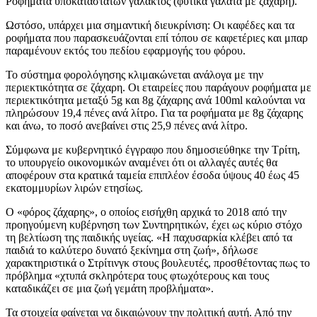
Ροφήματα υποκατάστατων γάλακτος (φυτικά γάλατα με ζάχαρη).
Ωστόσο, υπάρχει μια σημαντική διευκρίνιση: Οι καφέδες και τα
ροφήματα που παρασκευάζονται επί τόπου σε καφετέριες και μπαρ
παραμένουν εκτός του πεδίου εφαρμογής του φόρου.
Το σύστημα φορολόγησης κλιμακώνεται ανάλογα με την
περιεκτικότητα σε ζάχαρη. Οι εταιρείες που παράγουν ροφήματα με
περιεκτικότητα μεταξύ 5g και 8g ζάχαρης ανά 100ml καλούνται να
πληρώσουν 19,4 πένες ανά λίτρο. Για τα ροφήματα με 8g ζάχαρης
και άνω, το ποσό ανεβαίνει στις 25,9 πένες ανά λίτρο.
Σύμφωνα με κυβερνητικό έγγραφο που δημοσιεύθηκε την Τρίτη,
το υπουργείο οικονομικών αναμένει ότι οι αλλαγές αυτές θα
αποφέρουν στα κρατικά ταμεία επιπλέον έσοδα ύψους 40 έως 45
εκατομμυρίων λιρών ετησίως.
Ο «φόρος ζάχαρης», ο οποίος εισήχθη αρχικά το 2018 από την
προηγούμενη κυβέρνηση των Συντηρητικών, έχει ως κύριο στόχο
τη βελτίωση της παιδικής υγείας. «Η παχυσαρκία κλέβει από τα
παιδιά το καλύτερο δυνατό ξεκίνημα στη ζωή», δήλωσε
χαρακτηριστικά ο Στρίτινγκ στους βουλευτές, προσθέτοντας πως το
πρόβλημα «χτυπά σκληρότερα τους φτωχότερους και τους
καταδικάζει σε μια ζωή γεμάτη προβλήματα».
Τα στοιχεία φαίνεται να δικαιώνουν την πολιτική αυτή. Από την