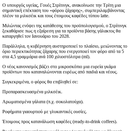
Ο υπουργός υγείας, Γουές Στρίτινγκ, ανακοίνωσε την Τρίτη μια
σημαντική επέκταση του «φόρου ζάχαρης», συμπεριλαμβάνοντας
πλέον τα μιλκσέικ και τους έτοιμους καφέδες τύπου latte.
Μιλώντας ενόψει της κατάθεσης του προϋπολογισμού, ο Στρίτινγκ
ξεκαθάρισε πως η εξαίρεση για τα προϊόντα βάσης γάλακτος θα
καταργηθεί τον Ιανουάριο του 2028.
Παράλληλα, η κυβέρνηση αυστηροποιεί το πλαίσιο, μειώνοντας το
όριο περιεκτικότητας ζάχαρης που ενεργοποιεί τον φόρο από τα 5
στα 4,5 γραμμάρια ανά 100 χιλιοστόλιτρα (ml).
Ο νέος κανονισμός βάζει στο μικροσκόπιο μια ευρεία γκάμα
προϊόντων που καταναλώνονται ευρέως από παιδιά και νέους.
Συγκεκριμένα, ο φόρος θα επιβληθεί σε:
Προπαρασκευασμένα μιλκσέικ.
Αρωματισμένα γάλατα (π.χ. σοκολατούχα).
Ροφήματα γιαουρτιού με γλυκαντικές ουσίες.
Έτοιμους προς κατανάλωση καφέδες (ready-to-drink coffees).