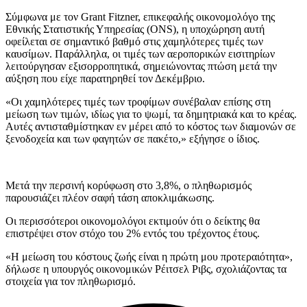
Σύμφωνα με τον Grant Fitzner, επικεφαλής οικονομολόγο της
Εθνικής Στατιστικής Υπηρεσίας (ONS), η υποχώρηση αυτή
οφείλεται σε σημαντικό βαθμό στις χαμηλότερες τιμές των
καυσίμων. Παράλληλα, οι τιμές των αεροπορικών εισιτηρίων
λειτούργησαν εξισορροπητικά, σημειώνοντας πτώση μετά την
αύξηση που είχε παρατηρηθεί τον Δεκέμβριο.
«Οι χαμηλότερες τιμές των τροφίμων συνέβαλαν επίσης στη
μείωση των τιμών, ιδίως για το ψωμί, τα δημητριακά και το κρέας.
Αυτές αντισταθμίστηκαν εν μέρει από το κόστος των διαμονών σε
ξενοδοχεία και των φαγητών σε πακέτο,» εξήγησε ο ίδιος.
Μετά την περσινή κορύφωση στο 3,8%, ο πληθωρισμός
παρουσιάζει πλέον σαφή τάση αποκλιμάκωσης.
Οι περισσότεροι οικονομολόγοι εκτιμούν ότι ο δείκτης θα
επιστρέψει στον στόχο του 2% εντός του τρέχοντος έτους.
«Η μείωση του κόστους ζωής είναι η πρώτη μου προτεραιότητα»,
δήλωσε η υπουργός οικονομικών Ρέιτσελ Ριβς, σχολιάζοντας τα
στοιχεία για τον πληθωρισμό.