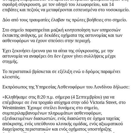
σφοδρή σύγκρουση, με τον οδηγό του λεωφορείου, και 14
επιβάτες και πεζούς να μεταφέρονται εσπευσμένα στο νοσοκομείο.
Δύο από τους τραυματίες έλαβαν τις πρώτες βοήθειες στο σημείο.
Στο σημείο παρατηρείται μαζική κινητοποίηση των υπηρεσιών
έκτακτης ανάγκης, με δεκάδες οχήματα της αστυνομίας και των
ασθενοφόρων να έχουν σπεύσει στην περιοχή.
Έχει ξεκινήσει έρευνα για τα αίτια της σύγκρουσης, με την
αστυνομία να αναφέρει ότι δεν έχουν γίνει συλλήψεις μέχρι
στιγμής.
Το περιστατικό βρίσκεται σε εξέλιξη ενώ ο δρόμος παραμένει
κλειστός.
Εκπρόσωπος της Υπηρεσίας Ασθενοφόρων του Λονδίνου δήλωσε:
«Κληθήκαμε στις 8:20 π.μ. σήμερα (4 Σεπτεμβρίου) για να
επέμβουμε σε ένα τροχαίο ατύχημα στην οδό Victoria Street, στο
Westminster. Έχουμε στείλει δυνάμεις στο σημείο,
συμπεριλαμβανομένων πληρωμάτων ασθενοφόρων,
εξειδικευμένων διασωστών, ενός διασώστη σε όχημα ταχείας
απόκρισης, ενός υπεύθυνου κλινικής ομάδας, ενός αξιωματικού
διαχείρισης περιστατικών και ενός οχήματος υποστήριξης