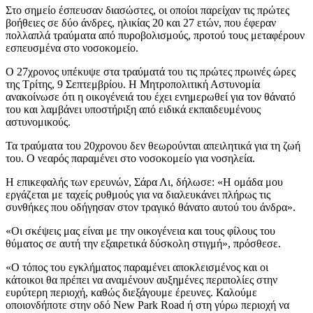
Στο σημείο έσπευσαν διασώστες, οι οποίοι παρείχαν τις πρώτες
βοήθειες σε δύο άνδρες, ηλικίας 20 και 27 ετών, που έφεραν
πολλαπλά τραύματα από πυροβολισμούς, προτού τους μεταφέρουν
εσπευσμένα στο νοσοκομείο.
Ο 27χρονος υπέκυψε στα τραύματά του τις πρώτες πρωινές ώρες
της Τρίτης, 9 Σεπτεμβρίου. Η Μητροπολιτική Αστυνομία
ανακοίνωσε ότι η οικογένειά του έχει ενημερωθεί για τον θάνατό
του και λαμβάνει υποστήριξη από ειδικά εκπαιδευμένους
αστυνομικούς.
Τα τραύματα του 20χρονου δεν θεωρούνται απειλητικά για τη ζωή
του. Ο νεαρός παραμένει στο νοσοκομείο για νοσηλεία.
Η επικεφαλής των ερευνών, Σάρα Λι, δήλωσε: «Η ομάδα μου
εργάζεται με ταχείς ρυθμούς για να διαλευκάνει πλήρως τις
συνθήκες που οδήγησαν στον τραγικό θάνατο αυτού του άνδρα».
«Οι σκέψεις μας είναι με την οικογένεια και τους φίλους του
θύματος σε αυτή την εξαιρετικά δύσκολη στιγμή», πρόσθεσε.
«Ο τόπος του εγκλήματος παραμένει αποκλεισμένος και οι
κάτοικοι θα πρέπει να αναμένουν αυξημένες περιπολίες στην
ευρύτερη περιοχή, καθώς διεξάγουμε έρευνες. Καλούμε
οποιονδήποτε στην οδό New Park Road ή στη γύρω περιοχή να