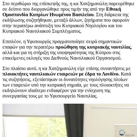
Στο περιθώριο της επίσκεψής της, η κα Χατζημανώλη παρευρέθηκε
σε δείπνο που διοργανώθηκε προς τιμήν της από την
Εθνική
Ομοσπονδία Κυπρίων Ηνωμένου Βασιλείου
. Στη διάρκεια της
εκδήλωσης συζητήθηκαν, μεταξύ άλλων, ζητήματα που αφορούν
στην περαιτέρω ανάπτυξη του Κυπριακού Νηολογίου και του
Κυπριακού Ναυτιλιακού Συμπλέγματος.
Επιπλέον, η Υφυπουργός πραγματοποίησε σειρά σημαντικών
επαφών για την περαιτέρω
προώθηση της κυπριακής ναυτιλίας
,
αλλά και για τη στήριξη της υποψηφιότητας της Κύπρου στις
επικείμενες εκλογές του Διεθνούς Ναυτιλιακού Οργανισμού.
Στο πλαίσιο αυτό, η κα Χατζημανώλη είχε επίσης συναντήσεις με
πλοιοκτήτες ναυτιλιακών εταιρειών με έδρα το Λονδίνο.
Κατά
τις συζητήσεις, εξετάστηκαν οι δυνατότητες νηολόγησης πλοίων
των εταιρειών υπό την κυπριακή σημαία, με τους πλοιοκτήτες να
εκδηλώνουν ιδιαίτερο ενδιαφέρον για την ενίσχυση της
συνεργασίας τους με το Υφυπουργείο Ναυτιλίας.