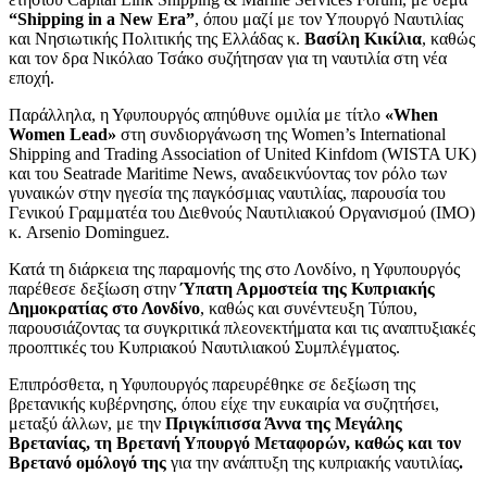
“Shipping in a New Era”
, όπου μαζί με τον Υπουργό Ναυτιλίας
και Νησιωτικής Πολιτικής της Ελλάδας κ.
Βασίλη Κικίλια
, καθώς
και τον δρα Νικόλαο Τσάκο συζήτησαν για τη ναυτιλία στη νέα
εποχή.
Παράλληλα, η Υφυπουργός απηύθυνε ομιλία με τίτλο
«When
Women Lead»
στη συνδιοργάνωση της Women’s International
Shipping and Trading Association of United Kinfdom (WISTA UK)
και του Seatrade Maritime News, αναδεικνύοντας τον ρόλο των
γυναικών στην ηγεσία της παγκόσμιας ναυτιλίας, παρουσία του
Γενικού Γραμματέα του Διεθνούς Ναυτιλιακού Οργανισμού (ΙΜΟ)
κ. Arsenio Dominguez.
Κατά τη διάρκεια της παραμονής της στο Λονδίνο, η Υφυπουργός
παρέθεσε δεξίωση στην
Ύπατη Αρμοστεία της Κυπριακής
Δημοκρατίας στο Λονδίνο
, καθώς και συνέντευξη Τύπου,
παρουσιάζοντας τα συγκριτικά πλεονεκτήματα και τις αναπτυξιακές
προοπτικές του Κυπριακού Ναυτιλιακού Συμπλέγματος.
Επιπρόσθετα, η Υφυπουργός παρευρέθηκε σε δεξίωση της
βρετανικής κυβέρνησης, όπου είχε την ευκαιρία να συζητήσει,
μεταξύ άλλων, με την
Πριγκίπισσα Άννα της Μεγάλης
Βρετανίας, τη Βρετανή Υπουργό Μεταφορών, καθώς και τον
Βρετανό ομόλογό της
για την ανάπτυξη της κυπριακής ναυτιλίας
.