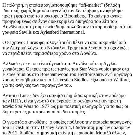
Η πώληση, η οποία πραγματοποιήθηκε “off-market” (δηλαδή
ιδιωτικά, χωρίς δημόσια αγγελία) τον Σεπτέμβριο, αναφέρθηκε
πρώτη φορά από το πρακτορείο Bloomberg. Το ακίνητο ανήκε
προηγουμένως σε έναν διακεκριμένο δικηγόρο του Σίτι του
Λονδίνου και τη συμφωνία διαμεσολάβησαν τα κορυφαία μεσιτικά
γραφεία Savills και Aylesford International.
Ο 81χρονος Lucas φημολογείται ότι θέλει να απομακρυνθεί από
την Αμερική λόγω του Ντόναλντ Τραμπ και λέγεται ότι σχεδιάζει
να περνά πλέον περισσότερο χρόνο στο Λονδίνο.
Άλλωστε, δεν του είναι άγνωστο το Λονδίνο ούτε η Αγγλία
γενικότερα. Οι τρεις πρώτες ταινίες του Star Wars γυρίστηκαν στα
Elstree Studios στο Borehamwood του Hertfordshire, ενώ αργότερα
χρησιμοποιήθηκαν και τα Leavesden Studios, έξω από το Watford,
για τις ανάγκες των παραγωγών του.
Αν και ο Lucas δεν έχει ασκήσει δημόσια κριτική στον πρόεδρο
των ΗΠΑ, είναι γνωστό ότι έγραψε το σενάριο για την πρώτη
ταινία Star Wars το 1977 ως μια πολιτική αλληγορία για το πώς οι
δημοκρατίες μετατρέπονται σε δικτατορίες.
Ο γνωστός σκηνοθέτης, ο οποίος πούλησε την εταιρεία παραγωγής
του Lucasfilm στην Disney έναντι 4,1 δισεκατομμυρίων δολαρίων
το 2012, διαθέτει σημαντική ακίνητη περιουσία. Μεταξύ άλλων,