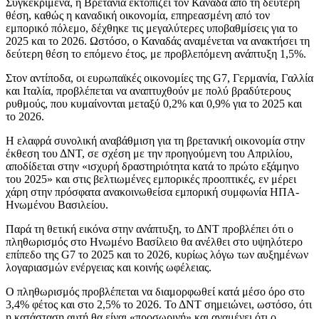
Συγκεκριμένα, η Βρετανία εκτοπίζει τον Καναδά από τη δεύτερη
θέση, καθώς η καναδική οικονομία, επηρεασμένη από τον
εμπορικό πόλεμο, δέχθηκε τις μεγαλύτερες υποβαθμίσεις για το
2025 και το 2026. Ωστόσο, ο Καναδάς αναμένεται να ανακτήσει τη
δεύτερη θέση το επόμενο έτος, με προβλεπόμενη ανάπτυξη 1,5%.
Στον αντίποδα, οι ευρωπαϊκές οικονομίες της G7, Γερμανία, Γαλλία
και Ιταλία, προβλέπεται να αναπτυχθούν με πολύ βραδύτερους
ρυθμούς, που κυμαίνονται μεταξύ 0,2% και 0,9% για το 2025 και
το 2026.
Η ελαφρά συνολική αναβάθμιση για τη βρετανική οικονομία στην
έκθεση του ΔΝΤ, σε σχέση με την προηγούμενη του Απριλίου,
αποδίδεται στην «ισχυρή δραστηριότητα κατά το πρώτο εξάμηνο
του 2025» και στις βελτιωμένες εμπορικές προοπτικές, εν μέρει
χάρη στην πρόσφατα ανακοινωθείσα εμπορική συμφωνία ΗΠΑ-
Ηνωμένου Βασιλείου.
Παρά τη θετική εικόνα στην ανάπτυξη, το ΔΝΤ προβλέπει ότι ο
πληθωρισμός στο Ηνωμένο Βασίλειο θα ανέλθει στο υψηλότερο
επίπεδο της G7 το 2025 και το 2026, κυρίως λόγω των αυξημένων
λογαριασμών ενέργειας και κοινής ωφέλειας.
Ο πληθωρισμός προβλέπεται να διαμορφωθεί κατά μέσο όρο στο
3,4% φέτος και στο 2,5% το 2026. Το ΔΝΤ σημειώνει, ωστόσο, ότι
η κατάσταση αυτή θα είναι «προσωρινή» και αναμένει ότι ο