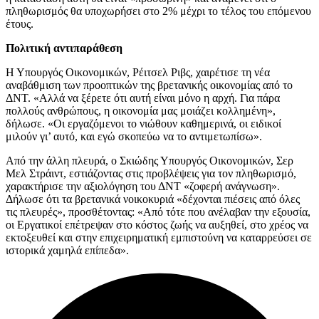
πληθωρισμός θα υποχωρήσει στο 2% μέχρι το τέλος του επόμενου
έτους.
Πολιτική αντιπαράθεση
Η Υπουργός Οικονομικών, Ρέιτσελ Ριβς, χαιρέτισε τη νέα
αναβάθμιση των προοπτικών της βρετανικής οικονομίας από το
ΔΝΤ. «Αλλά να ξέρετε ότι αυτή είναι μόνο η αρχή. Για πάρα
πολλούς ανθρώπους, η οικονομία μας μοιάζει κολλημένη»,
δήλωσε. «Οι εργαζόμενοι το νιώθουν καθημερινά, οι ειδικοί
μιλούν γι’ αυτό, και εγώ σκοπεύω να το αντιμετωπίσω».
Από την άλλη πλευρά, ο Σκιώδης Υπουργός Οικονομικών, Σερ
Μελ Στράιντ, εστιάζοντας στις προβλέψεις για τον πληθωρισμό,
χαρακτήρισε την αξιολόγηση του ΔΝΤ «ζοφερή ανάγνωση».
Δήλωσε ότι τα βρετανικά νοικοκυριά «δέχονται πιέσεις από όλες
τις πλευρές», προσθέτοντας: «Από τότε που ανέλαβαν την εξουσία,
οι Εργατικοί επέτρεψαν στο κόστος ζωής να αυξηθεί, στο χρέος να
εκτοξευθεί και στην επιχειρηματική εμπιστούνη να καταρρεύσει σε
ιστορικά χαμηλά επίπεδα».