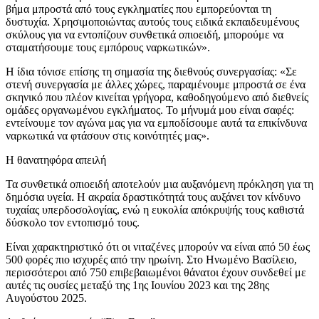
βήμα μπροστά από τους εγκληματίες που εμπορεύονται τη
δυστυχία. Χρησιμοποιώντας αυτούς τους ειδικά εκπαιδευμένους
σκύλους για να εντοπίζουν συνθετικά οπιοειδή, μπορούμε να
σταματήσουμε τους εμπόρους ναρκωτικών».
Η ίδια τόνισε επίσης τη σημασία της διεθνούς συνεργασίας: «Σε
στενή συνεργασία με άλλες χώρες, παραμένουμε μπροστά σε ένα
σκηνικό που πλέον κινείται γρήγορα, καθοδηγούμενο από διεθνείς
ομάδες οργανωμένου εγκλήματος. Το μήνυμά μου είναι σαφές:
εντείνουμε τον αγώνα μας για να εμποδίσουμε αυτά τα επικίνδυνα
ναρκωτικά να φτάσουν στις κοινότητές μας».
Η θανατηφόρα απειλή
Τα συνθετικά οπιοειδή αποτελούν μια αυξανόμενη πρόκληση για τη
δημόσια υγεία. Η ακραία δραστικότητά τους αυξάνει τον κίνδυνο
τυχαίας υπερδοσολογίας, ενώ η ευκολία απόκρυψής τους καθιστά
δύσκολο τον εντοπισμό τους.
Είναι χαρακτηριστικό ότι οι νιταζένες μπορούν να είναι από 50 έως
500 φορές πιο ισχυρές από την ηρωίνη. Στο Ηνωμένο Βασίλειο,
περισσότεροι από 750 επιβεβαιωμένοι θάνατοι έχουν συνδεθεί με
αυτές τις ουσίες μεταξύ της 1ης Ιουνίου 2023 και της 28ης
Αυγούστου 2025.