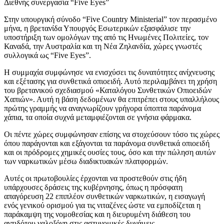
Διεθνής συνεργασία “Five Eyes”
Στην υπουργική σύνοδο “Five Country Ministerial” τον περασμένο
μήνα, η βρετανίδα Υπουργός Εσωτερικών εξασφάλισε την
υποστήριξη των ομολόγων της από τις Ηνωμένες Πολιτείες, τον
Καναδά, την Αυστραλία και τη Νέα Ζηλανδία, χώρες γνωστές
συλλογικά ως “Five Eyes”.
Η συμμαχία συμφώνησε να ενισχύσει τις δυνατότητες ανίχνευσης
και εξέτασης για συνθετικά οπιοειδή. Αυτό περιλαμβάνει τη χρήση
του βρετανικού σχεδιασμού «Καταλόγου Συνθετικών Οπιοειδών
Χαπιών». Αυτή η βάση δεδομένων θα επιτρέπει στους υπαλλήλους
πρώτης γραμμής να αναγνωρίζουν γρήγορα ύποπτα παράνομα
χάπια, τα οποία συχνά μεταμφιέζονται σε γνήσια φάρμακα.
Οι πέντε χώρες συμφώνησαν επίσης να στοχεύσουν τόσο τις χώρες
όπου παράγονται και εξάγονται τα παράνομα συνθετικά οπιοειδή
και οι πρόδρομες χημικές ουσίες τους, όσο και την πώληση αυτών
των ναρκωτικών μέσω διαδικτυακών πλατφορμών.
Αυτές οι πρωτοβουλίες έρχονται να προστεθούν στις ήδη
υπάρχουσες δράσεις της κυβέρνησης, όπως η πρόσφατη
απαγόρευση 22 επιπλέον συνθετικών ναρκωτικών, η εισαγωγή
ενός γενικού ορισμού για τις νιταζένες ώστε να εμποδίζεται η
παράκαμψη της νομοθεσίας και η διευρυμένη διάθεση του
αντιδότου ναλοξόνη στις αστυνομικές δυνάμεις.