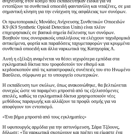
ανίχνευσης στον κόσμο που εκπαιδεύτηκαν ειδικά για να
εντοπίζουν τα συνθετικά οπιοειδή φαιντανύλη και νιταζένες, σε μια
σημαντική κίνηση για την ενίσχυση της ασφάλειας των συνόρων.
Οι πρωτοποριακές Μονάδες Ανίχνευσης Συνθετικών Οπιοειδών
K9 (K9 Synthetic Opioid Detection Units) είναι πλέον
επιχειρησιακές σε βασικά σημεία διέλευσης των συνόρων.
Βοηθούν τους συνοριακούς υπαλλήλους να ελέγχουν ταχυδρομικά
αντικείμενα, φορτία και παραδόσεις ταχυμεταφορών για κρυμμένα
συνθετικά οπιοειδή και άλλα ναρκωτικά της Κατηγορίας Α.
Αυτή η εξέλιξη αναμένεται να θέσει ισχυρότερα εμπόδια στα
εγκληματικά δίκτυα που τροφοδοτούν τον εθισμό και
κερδοσκοπούν από τις καταστροφικές συνέπειές του στο Ηνωμένο
Βασίλειο, σύμφωνα με το υπουργείο εσωτερικών.
Η εκπαίδευση των σκύλων, όπως ανακοινώθηκε, θα βελτιώνεται
συνεχώς ώστε να παραμένει μπροστά από τις εξελισσόμενες
απειλές, καθώς τα εγκληματικά δίκτυα χρησιμοποιούν νέες
μεθόδους παραγωγής και αλλάζουν τα προφίλ οσμής για να
αποφύγουν τον εντοπισμό.
«Ένα βήμα μπροστά από τους εγκληματίες»
Η υφυπουργός αρμόδια για την αστυνόμευση, Σάρα Τζόουνς,
δήλωσε: «Τα ναρκωτικά σκοτώνουν και πρέπει να είμαστε ένα